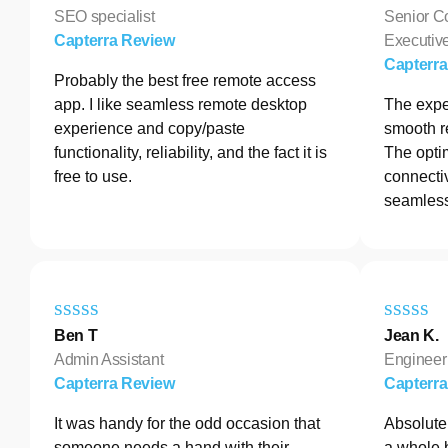
SEO specialist
Senior C
Capterra Review
Executive
Capterr
Probably the best free remote access
app. I like seamless remote desktop
The exper
experience and copy/paste
smooth r
functionality, reliability, and the fact it is
The opti
free to use.
connectiv
seamless
Ben T
Jean K.
Admin Assistant
Engineer
Capterra Review
Capterr
It was handy for the odd occasion that
Absolutel
someone needs a hand with their
a whole 