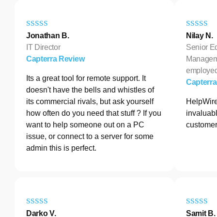
Jonathan B.
Nilay N.
IT Director
Senior E
Capterra Review
Manageme
employe
Its a great tool for remote support. It
Capterr
doesn't have the bells and whistles of
its commercial rivals, but ask yourself
HelpWire
how often do you need that stuff ? If you
invaluabl
want to help someone out on a PC
customer
issue, or connect to a server for some
admin this is perfect.
Darko V.
Samit B.