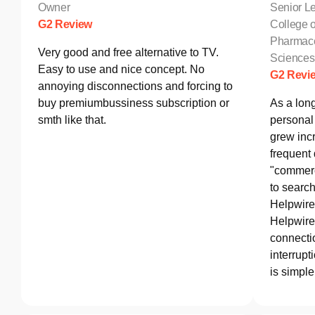
Owner
Senior Le
G2 Review
College o
Pharmace
Very good and free alternative to TV.
Sciences
Easy to use and nice concept. No
G2 Revi
annoying disconnections and forcing to
buy premiumbussiness subscription or
As a lon
smth like that.
personal 
grew incr
frequent
"commerc
to search
Helpwire
Helpwire 
connectio
interrupt
is simple