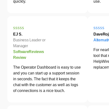
quickly.
use.
EJ S.
DaveRoj
Business Leader or
Alternat
Manager
For nearl
SoftwareReviews
tool tha
Review
HelpWire
The Operator Dashboard is easy to use
replacem
and you can start up a support session
in seconds. The fact that it keeps the
chat with the customer as well as logs
of connections is a nice touch.