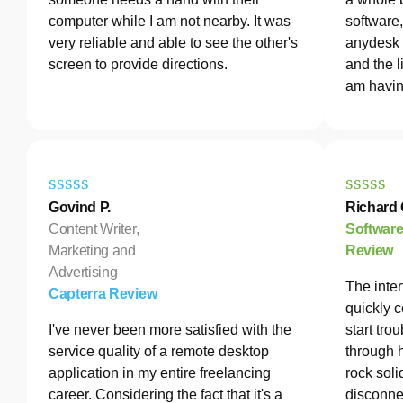
computer while I am not nearby. It was
software
very reliable and able to see the other's
anydesk 
screen to provide directions.
and the l
am havin
Govind P.
Richard 
Content Writer,
Softwar
Marketing and
Review
Advertising
The inter
Capterra Review
quickly c
I've never been more satisfied with the
start tro
service quality of a remote desktop
through 
application in my entire freelancing
rock soli
career. Considering the fact that it's a
disconne