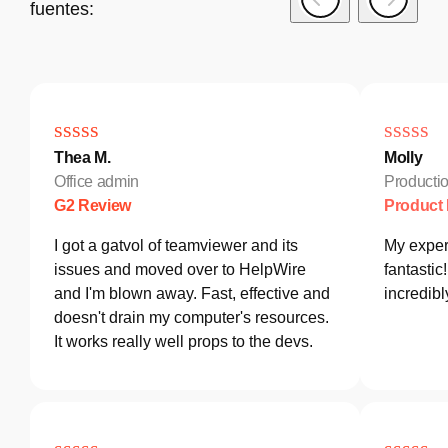
fuentes:
Thea M.
Molly
Office admin
Producti
G2 Review
Product
I got a gatvol of teamviewer and its
My exper
issues and moved over to HelpWire
fantastic
and I'm blown away. Fast, effective and
incredib
doesn't drain my computer's resources.
It works really well props to the devs.