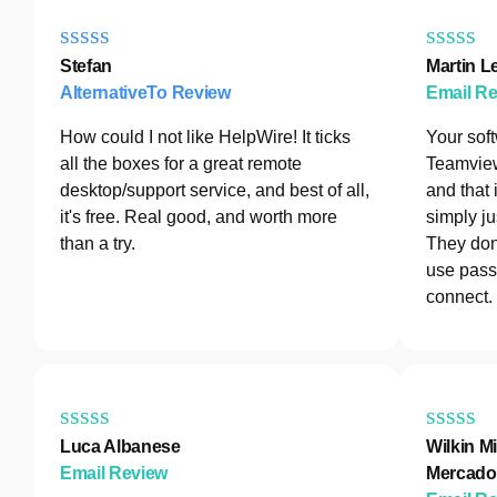
Stefan
Martin L
AlternativeTo Review
Email R
How could I not like HelpWire! It ticks
Your sof
all the boxes for a great remote
Teamview
desktop/support service, and best of all,
and that 
it's free. Real good, and worth more
simply ju
than a try.
They don
use pass
connect.
Luca Albanese
Wilkin Mi
Email Review
Mercado