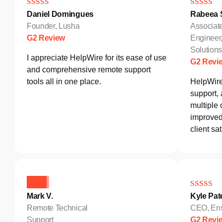
Daniel Domingues
Rabeea S
Founder, Lusha
Associat
G2 Review
Engineer
Solutio
I appreciate HelpWire for its ease of use
G2 Revi
and comprehensive remote support
tools all in one place.
HelpWire
support,
multiple 
improved 
client sat
Mark V.
Kyle Pat
Remote Technical
CEO, Ens
Support
G2 Revi