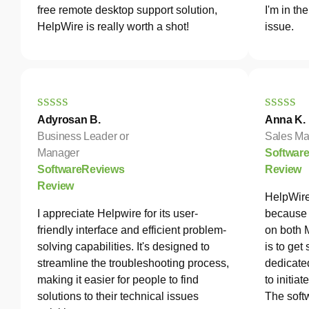
free remote desktop support solution,
I'm in th
HelpWire is really worth a shot!
issue.
Adyrosan B.
Anna K.
Business Leader or
Sales Ma
Manager
Softwar
SoftwareReviews
Review
Review
HelpWire
I appreciate Helpwire for its user-
because 
friendly interface and efficient problem-
on both 
solving capabilities. It's designed to
is to get
streamline the troubleshooting process,
dedicated
making it easier for people to find
to initia
solutions to their technical issues
The softw