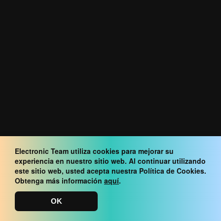
Alternativa gratuita a NoMachine
Electronic Team utiliza cookies para mejorar su
experiencia en nuestro sitio web. Al continuar utilizando
este sitio web, usted acepta nuestra Política de Cookies.
Obtenga más información
aquí
.
Producto
OK
Compare HelpWire con