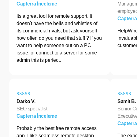
Capterra İnceleme
Manageme
employe
Its a great tool for remote support. It
Capterra
doesn't have the bells and whistles of
its commercial rivals, but ask yourself
HelpWire
how often do you need that stuff ? If you
invaluabl
want to help someone out on a PC
customer
issue, or connect to a server for some
admin this is perfect.
Darko V.
Samit B.
SEO specialist
Senior C
Capterra İnceleme
Executive
Capterra
Probably the best free remote access
app. I like seamless remote desktop
The exper