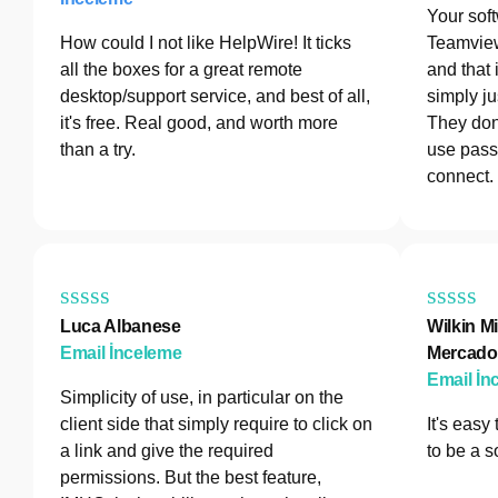
Your sof
How could I not like HelpWire! It ticks
Teamview
all the boxes for a great remote
and that 
desktop/support service, and best of all,
simply ju
it's free. Real good, and worth more
They don
than a try.
use pass
connect.
Luca Albanese
Wilkin Mi
Email İnceleme
Mercado
Email İn
Simplicity of use, in particular on the
client side that simply require to click on
It's easy
a link and give the required
to be a s
permissions. But the best feature,