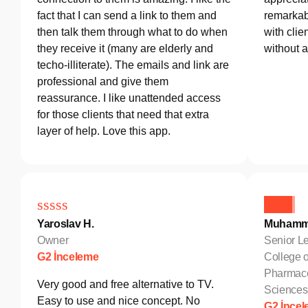
fact that I can send a link to them and
remarkab
then talk them through what to do when
with clie
they receive it (many are elderly and
without 
techo-illiterate). The emails and link are
professional and give them
reassurance. I like unattended access
for those clients that need that extra
layer of help. Love this app.
Yaroslav H.
Muhamm
Owner
Senior Le
G2 İnceleme
College o
Pharmace
Very good and free alternative to TV.
Sciences
Easy to use and nice concept. No
G2 İnce