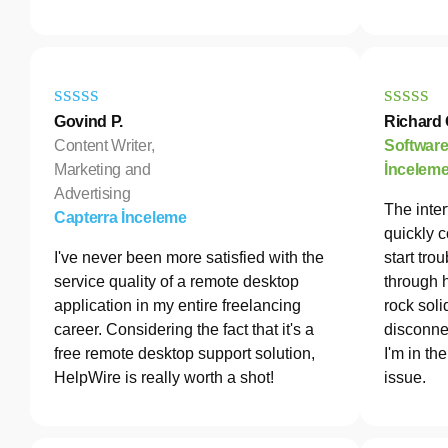
Govind P.
Richard 
Content Writer,
Softwar
Marketing and
İncelem
Advertising
The inter
Capterra İnceleme
quickly c
I've never been more satisfied with the
start tro
service quality of a remote desktop
through 
application in my entire freelancing
rock soli
career. Considering the fact that it's a
disconne
free remote desktop support solution,
I'm in th
HelpWire is really worth a shot!
issue.