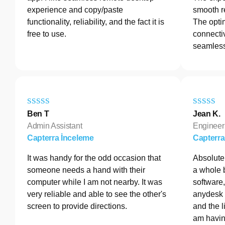
experience and copy/paste
smooth r
functionality, reliability, and the fact it is
The opti
free to use.
connectiv
seamless
Ben T
Jean K.
Admin Assistant
Engineer
Capterra İnceleme
Capterra
It was handy for the odd occasion that
Absolutel
someone needs a hand with their
a whole 
computer while I am not nearby. It was
software
very reliable and able to see the other's
anydesk 
screen to provide directions.
and the l
am havin