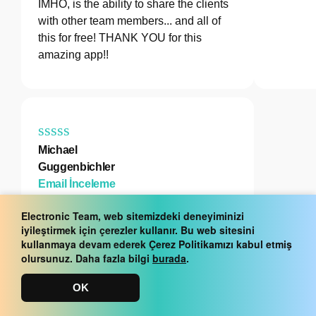
IMHO, is the ability to share the clients
with other team members... and all of
this for free! THANK YOU for this
amazing app!!
Michael
Guggenbichler
Email İnceleme
Absolutely Amazing Product for
Electronic Team, web sitemizdeki deneyiminizi
attended Access for individual
iyileştirmek için çerezler kullanır. Bu web sitesini
kullanmaya devam ederek Çerez Politikamızı kabul etmiş
operators or small teams! And you do
olursunuz. Daha fazla bilgi
burada
.
not even have to pay!! There are so
much remote access solutions, you
OK
have to pay tons of money and don't
even provide the bare minimum.