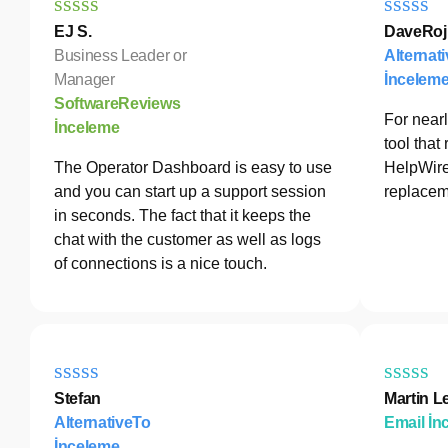
EJ S.
DaveRoj
Business Leader or
Alternat
Manager
İncelem
SoftwareReviews
For nearl
İnceleme
tool tha
The Operator Dashboard is easy to use
HelpWire
and you can start up a support session
replacem
in seconds. The fact that it keeps the
chat with the customer as well as logs
of connections is a nice touch.
Stefan
Martin L
AlternativeTo
Email İn
İnceleme