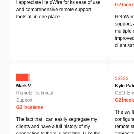
I appreciate HelpWire for its ease of use
G2 İnce
and comprehensive remote support
tools all in one place.
HelpWire
support,
multiple 
improved 
client sat
Mark V.
Kyle Pat
Remote Technical
CEO, Ens
Support
G2 İnce
G2 İnceleme
The swif
The fact that I can easily segregate my
configura
clients and have a full history of my
remote s
connection to them is amazing. I like the
appreciat