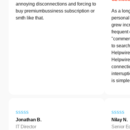
annoying disconnections and forcing to
buy premiumbussiness subscription or
As a lon
smth like that.
personal 
grew incr
frequent
"commerc
to search
Helpwire
Helpwire 
connectio
interrupt
is simple
Jonathan B.
Nilay N.
IT Director
Senior E