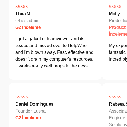
Thea M.
Molly
Office admin
Producti
G2 İnceleme
Product
İncelem
I got a gatvol of teamviewer and its
issues and moved over to HelpWire
My exper
and I'm blown away. Fast, effective and
fantastic
doesn't drain my computer's resources.
incredib
It works really well props to the devs.
Daniel Domingues
Rabeea S
Founder, Lusha
Associat
G2 İnceleme
Engineer
Solutio