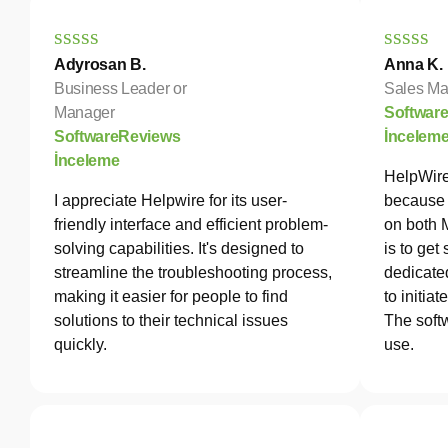
Adyrosan B.
Anna K.
Business Leader or
Sales Ma
Manager
Softwar
SoftwareReviews
İncelem
İnceleme
HelpWire
I appreciate Helpwire for its user-
because 
friendly interface and efficient problem-
on both 
solving capabilities. It's designed to
is to get
streamline the troubleshooting process,
dedicated
making it easier for people to find
to initia
solutions to their technical issues
The softw
quickly.
use.