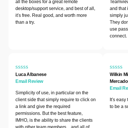
all the boxes for a great remote
Teamview
desktop/support service, and best of all,
and that 
it's free. Real good, and worth more
simply ju
than a try.
They don
use pass
connect.
Luca Albanese
Wilkin Mi
Email Review
Mercado
Email R
Simplicity of use, in particular on the
client side that simply require to click on
It's easy
a link and give the required
to be a s
permissions. But the best feature,
IMHO, is the ability to share the clients
with other team members... and all of