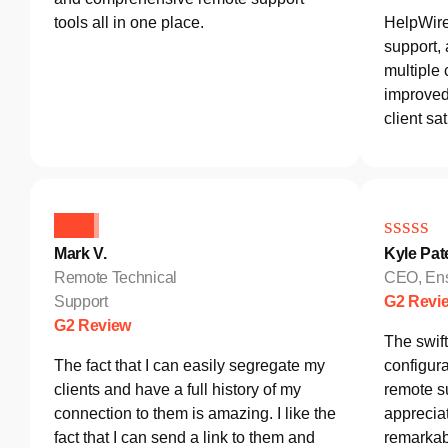
tools all in one place.
HelpWire
support,
multiple 
improved 
client sat
Mark V.
Kyle Pat
Remote Technical
CEO, Ens
Support
G2 Revi
G2 Review
The swif
The fact that I can easily segregate my
configura
clients and have a full history of my
remote s
connection to them is amazing. I like the
appreciat
fact that I can send a link to them and
remarkab