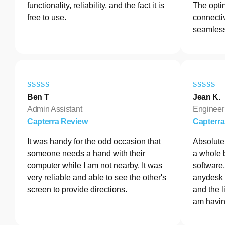
functionality, reliability, and the fact it is
The opti
free to use.
connectiv
seamless
Ben T
Jean K.
Admin Assistant
Engineer
Capterra Review
Capterr
It was handy for the odd occasion that
Absolutel
someone needs a hand with their
a whole 
computer while I am not nearby. It was
software
very reliable and able to see the other's
anydesk 
screen to provide directions.
and the l
am havin