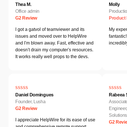
Thea M.
Molly
Office admin
Producti
G2 Review
Product
I got a gatvol of teamviewer and its
My exper
issues and moved over to HelpWire
fantastic
and I'm blown away. Fast, effective and
incredib
doesn't drain my computer's resources.
It works really well props to the devs.
Daniel Domingues
Rabeea S
Founder, Lusha
Associat
G2 Review
Engineer
Solutio
I appreciate HelpWire for its ease of use
G2 Revi
and comprehensive remote support