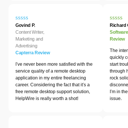
Govind P.
Richard 
Content Writer,
Softwar
Marketing and
Review
Advertising
The inter
Capterra Review
quickly c
I've never been more satisfied with the
start tro
service quality of a remote desktop
through 
application in my entire freelancing
rock soli
career. Considering the fact that it's a
disconne
free remote desktop support solution,
I'm in th
HelpWire is really worth a shot!
issue.