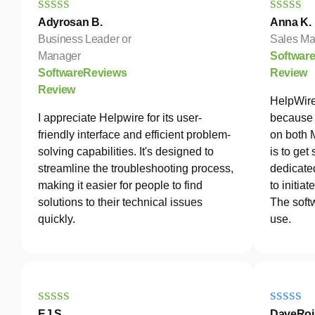
Adyrosan B.
Anna K.
Business Leader or
Sales Ma
Manager
Softwar
SoftwareReviews
Review
Review
HelpWire
I appreciate Helpwire for its user-
because 
friendly interface and efficient problem-
on both 
solving capabilities. It's designed to
is to get
streamline the troubleshooting process,
dedicated
making it easier for people to find
to initia
solutions to their technical issues
The softw
quickly.
use.
EJ S.
DaveRoj