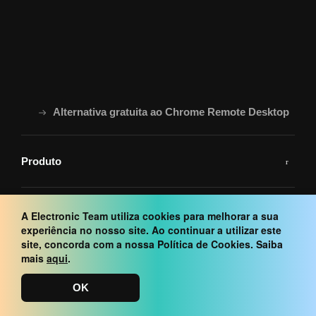
Alternativa gratuita ao Chrome Remote Desktop
Produto
Compare o HelpWire com
A Electronic Team utiliza cookies para melhorar a sua
experiência no nosso site. Ao continuar a utilizar este
Criado para
site, concorda com a nossa Política de Cookies. Saiba
mais
aqui
.
Soluções
OK
Recursos