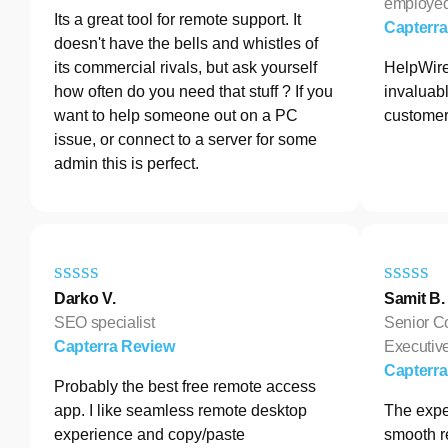
employe
Its a great tool for remote support. It
Capterr
doesn't have the bells and whistles of
its commercial rivals, but ask yourself
HelpWire
how often do you need that stuff ? If you
invaluabl
want to help someone out on a PC
customer
issue, or connect to a server for some
admin this is perfect.
Darko V.
Samit B.
SEO specialist
Senior C
Capterra Review
Executive
Capterr
Probably the best free remote access
app. I like seamless remote desktop
The exper
experience and copy/paste
smooth r