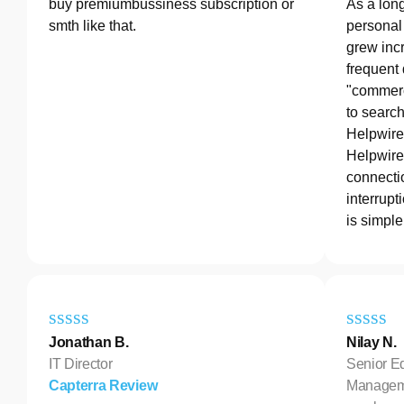
buy premiumbussiness subscription or
As a lon
smth like that.
personal 
grew incr
frequent
"commerc
to search
Helpwire
Helpwire 
connectio
interrupt
is simple
Jonathan B.
Nilay N.
IT Director
Senior E
Capterra Review
Manageme