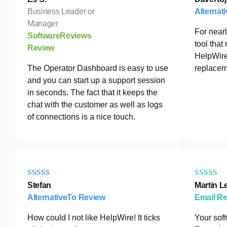
Business Leader or
Alternat
Manager
For nearl
SoftwareReviews
tool tha
Review
HelpWire
The Operator Dashboard is easy to use
replacem
and you can start up a support session
in seconds. The fact that it keeps the
chat with the customer as well as logs
of connections is a nice touch.
Stefan
Martin L
AlternativeTo Review
Email R
How could I not like HelpWire! It ticks
Your sof