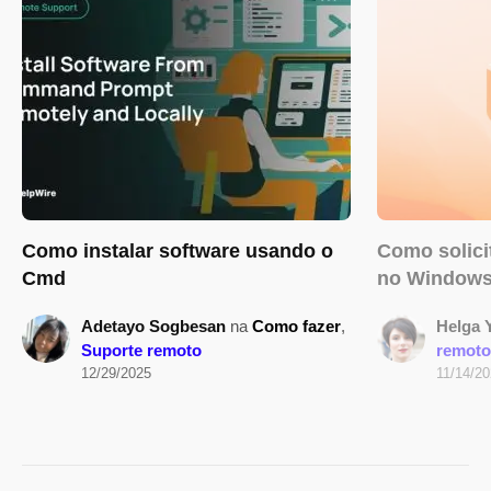
Como instalar software usando o
Como solici
Cmd
no Windows
Adetayo Sogbesan
na
Como fazer
,
Helga 
Suporte remoto
remoto
12/29/2025
11/14/2