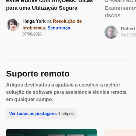
Evite Burlas com AnyDesk: Dicas
O RealVNC 
para uma Utilização Segura
Examinamos
riscos
Helga York
na
Resolução de
problemas
,
Segurança
Robert
07/08/2026
04/15/2
Suporte remoto
Artigos destinados a ajudá-lo a escolher a melhor
solução de software para assistência técnica remota
em qualquer campo.
Ver todas as postagens
4 artigos