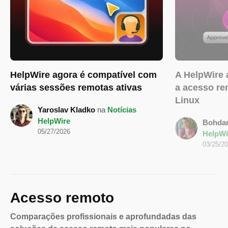
HelpWire agora é compatível com
A HelpWire 
várias sessões remotas ativas
a acesso r
Linux
Yaroslav Kladko
na
Notícias
HelpWire
Bohda
05/27/2026
HelpWi
03/25/2
Acesso remoto
Comparações profissionais e aprofundadas das