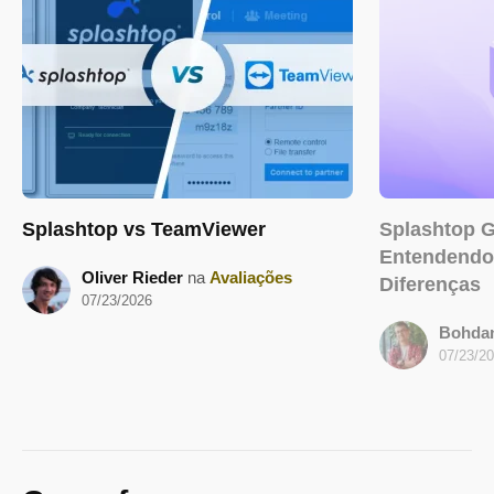
Splashtop vs TeamViewer
Splashtop G
Entendendo 
Oliver Rieder
na
Avaliações
Diferenças
07/23/2026
Bohda
07/23/2