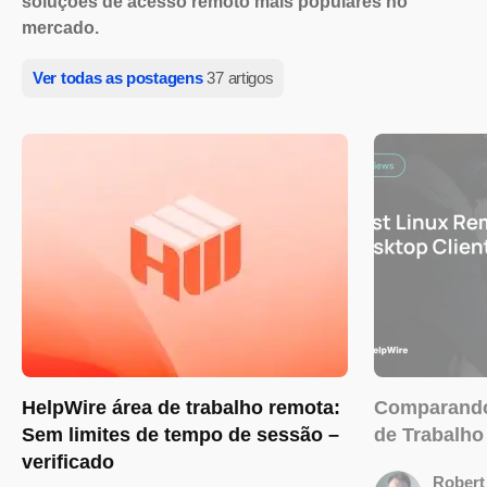
soluções de acesso remoto mais populares no
mercado.
Ver todas as postagens
37 artigos
HelpWire área de trabalho remota:
Comparando
Sem limites de tempo de sessão –
de Trabalho
verificado
Robert