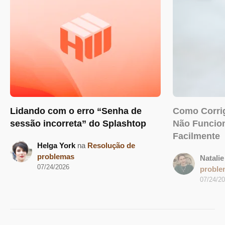
Lidando com o erro “Senha de
Como Corrig
sessão incorreta” do Splashtop
Não Funcio
Facilmente
Helga York
na
Resolução de
problemas
Natali
07/24/2026
proble
07/24/2