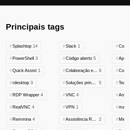
Principais tags
Splashtop
14
Slack
1
Contr
PowerShell
3
Código aberto
5
Quick Assist
1
Colaboração em equipe
6
Comp
rdesktop
3
Soluções principais
5
Team
RDP Wrapper
4
VNC
4
AnyD
RealVNC
4
VPN
1
mac
Remmina
4
Assistência Remota do Windows
2
Micro