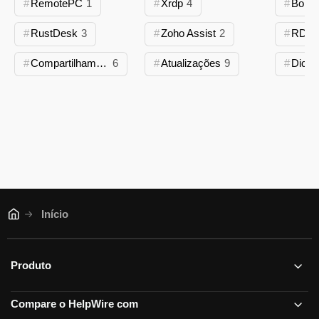
RemotePC
1
Xrdp
4
Bomg
RustDesk
3
Zoho Assist
2
RDP
Compartilhamento de tela
6
Atualizações
9
Início
Produto
Compare o HelpWire com