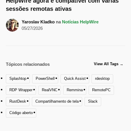
HelpWire agora é compatível com várias
sessões remotas ativas
Yaroslav Kladko
na
Notícias HelpWire
05/27/2026
Tópicos relacionados
View All Tags
→
Splashtop
PowerShell
Quick Assist
rdesktop
RDP Wrapper
RealVNC
Remmina
RemotePC
RustDesk
Compartilhamento de tela
Slack
Código aberto