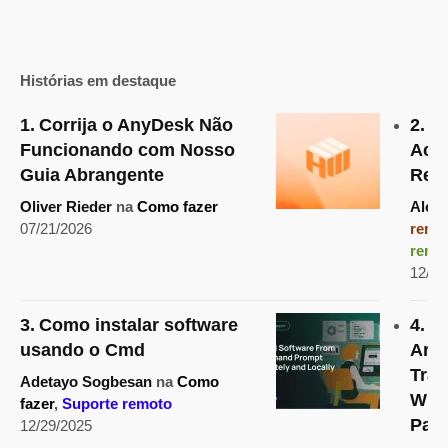
Histórias em destaque
Corrija o AnyDesk Não
Co
Funcionando com Nosso
Ace
Guia Abrangente
Rede
Oliver Rieder
na
Como fazer
Alex
07/21/2026
remo
remo
12/29
Como instalar software
Tr
usando o Cmd
Arqu
Trab
Adetayo Sogbesan
na
Como
Win
fazer
,
Suporte remoto
Pas
12/29/2025