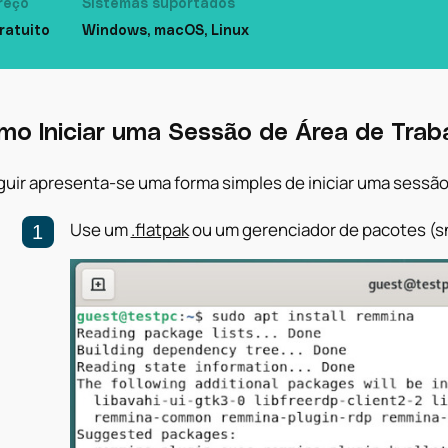
reço
Sistemas suportados
ratuito
Windows, macOS, Linux
mo Iniciar uma Sessão de Área de Tra
guir apresenta-se uma forma simples de iniciar uma sess
Use um
.flatpak
ou um gerenciador de pacotes (sn