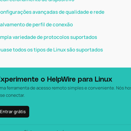
onfigurações avançadas de qualidade e rede
alvamento de perfil de conexão
mpla variedade de protocolos suportados
uase todos os tipos de Linux são suportados
xperimente o HelpWire para Linux
ma ferramenta de acesso remoto simples e conveniente. Nós hos
 se conectar.
Entrar grátis