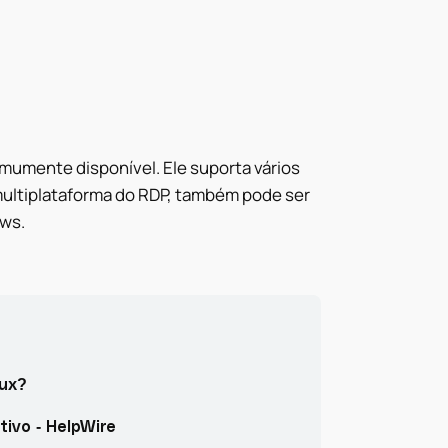
umente disponível. Ele suporta vários
multiplataforma do RDP, também pode ser
ws.
nux?
ivo - HelpWire