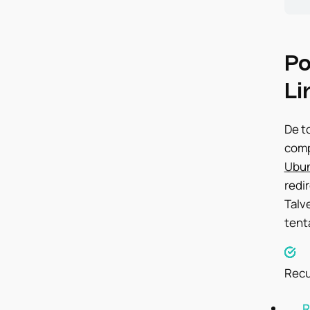
Po
Li
De t
comp
Ubu
redi
Talv
tent
Recu
R