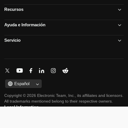
Recursos
Ayuda e Información
Servicio
Español
Copyright © 2026 Electronic Team, Inc., its affiliates and licensors.
All trademarks mentioned belong to their respective owners.
Legal Information
.
11890 Sunrise Valley Dr, Ste 111, Reston, VA 20191, USA •
+12023358465 •
support@electronic.us