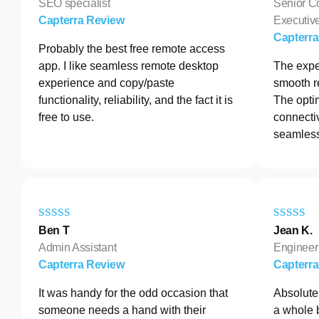
SEO specialist
Senior C
Capterra Review
Executive
Capterr
Probably the best free remote access
app. I like seamless remote desktop
The exper
experience and copy/paste
smooth r
functionality, reliability, and the fact it is
The opti
free to use.
connectiv
seamless
Ben T
Jean K.
Admin Assistant
Engineer
Capterra Review
Capterr
It was handy for the odd occasion that
Absolutel
someone needs a hand with their
a whole 