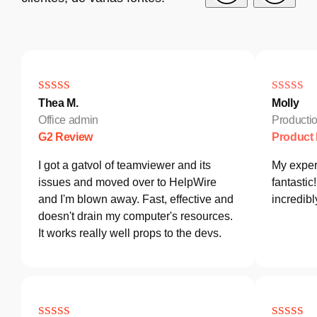
Thea M.
Molly
Office admin
Producti
G2 Review
Product
I got a gatvol of teamviewer and its
My exper
issues and moved over to HelpWire
fantastic
and I'm blown away. Fast, effective and
incredib
doesn't drain my computer's resources.
It works really well props to the devs.