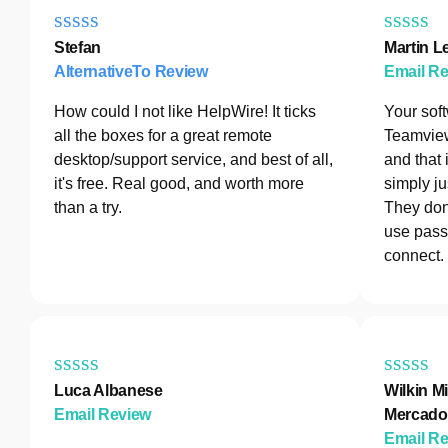
Stefan
Martin L
AlternativeTo Review
Email R
How could I not like HelpWire! It ticks
Your sof
all the boxes for a great remote
Teamview
desktop/support service, and best of all,
and that 
it's free. Real good, and worth more
simply ju
than a try.
They don
use pass
connect.
Luca Albanese
Wilkin Mi
Email Review
Mercado
Email R