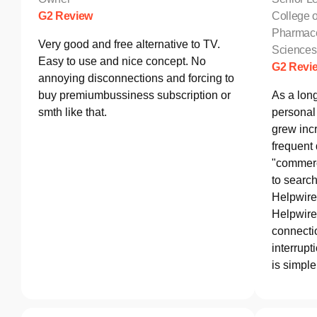
G2 Review
College o
Pharmace
Very good and free alternative to TV.
Sciences
Easy to use and nice concept. No
G2 Revi
annoying disconnections and forcing to
buy premiumbussiness subscription or
As a lon
smth like that.
personal 
grew incr
frequent
"commerc
to search
Helpwire
Helpwire 
connectio
interrupt
is simple