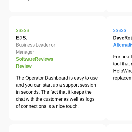
EJ S.
DaveRoj
Business Leader or
Alternat
Manager
For nearl
SoftwareReviews
tool tha
Review
HelpWire
The Operator Dashboard is easy to use
replacem
and you can start up a support session
in seconds. The fact that it keeps the
chat with the customer as well as logs
of connections is a nice touch.