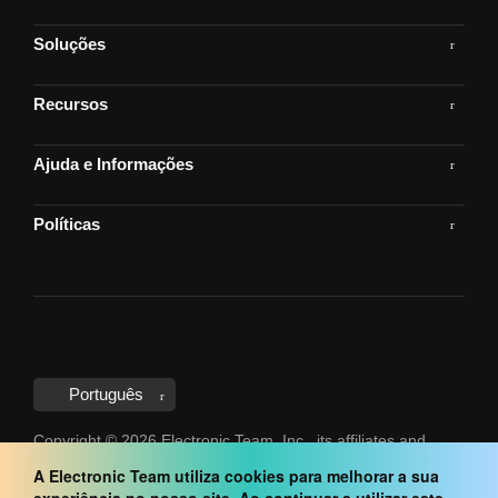
Soluções
Recursos
Ajuda e Informações
Políticas
Português
Copyright © 2026 Electronic Team, Inc., its affiliates and
licensors. All trademarks mentioned belong to their
A Electronic Team utiliza cookies para melhorar a sua
respective owners.
Legal Information
.