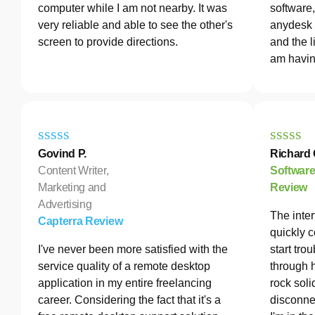
computer while I am not nearby. It was
software
very reliable and able to see the other's
anydesk 
screen to provide directions.
and the l
am havin
Govind P.
Richard 
Content Writer,
Softwar
Marketing and
Review
Advertising
The inter
Capterra Review
quickly c
I've never been more satisfied with the
start tro
service quality of a remote desktop
through 
application in my entire freelancing
rock soli
career. Considering the fact that it's a
disconne