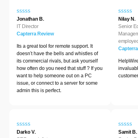
Jonathan B.
Nilay N.
IT Director
Senior E
Capterra Review
Manageme
employe
Its a great tool for remote support. It
Capterr
doesn't have the bells and whistles of
its commercial rivals, but ask yourself
HelpWire
how often do you need that stuff ? If you
invaluabl
want to help someone out on a PC
customer
issue, or connect to a server for some
admin this is perfect.
Darko V.
Samit B.