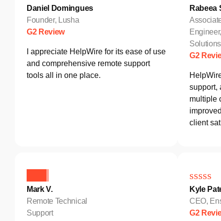
Daniel Domingues
Rabeea S
Founder, Lusha
Associat
G2 Review
Engineer
Solutio
I appreciate HelpWire for its ease of use
G2 Revi
and comprehensive remote support
tools all in one place.
HelpWire
support,
multiple 
improved 
client sat
Mark V.
Kyle Pat
Remote Technical
CEO, Ens
Support
G2 Revi