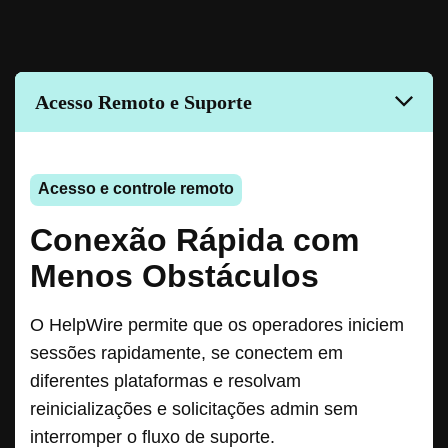
Acesso Remoto e Suporte
Ferramentas na Sessão
Gerenciamento de Clientes e Sessões
Gestão de Equipes
Segurança e Confiança
Plataforma e Experiência
Acesso e controle remoto
Conexão Rápida com
Menos Obstáculos
O HelpWire permite que os operadores iniciem
sessões rapidamente, se conectem em
diferentes plataformas e resolvam
reinicializações e solicitações admin sem
interromper o fluxo de suporte.