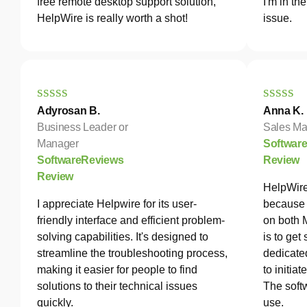
free remote desktop support solution,
I'm in th
HelpWire is really worth a shot!
issue.
Adyrosan B.
Anna K.
Business Leader or
Sales Ma
Manager
Softwar
SoftwareReviews
Review
Review
HelpWire
I appreciate Helpwire for its user-
because 
friendly interface and efficient problem-
on both 
solving capabilities. It's designed to
is to get
streamline the troubleshooting process,
dedicated
making it easier for people to find
to initia
solutions to their technical issues
The softw
quickly.
use.