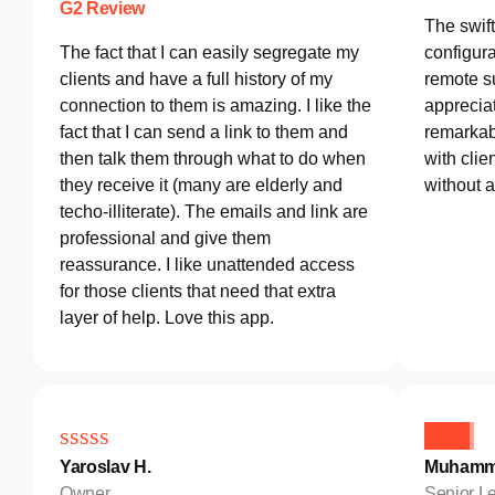
G2 Review
The swif
The fact that I can easily segregate my
configura
clients and have a full history of my
remote s
connection to them is amazing. I like the
appreciat
fact that I can send a link to them and
remarkab
then talk them through what to do when
with clie
they receive it (many are elderly and
without 
techo-illiterate). The emails and link are
professional and give them
reassurance. I like unattended access
for those clients that need that extra
layer of help. Love this app.
Yaroslav H.
Muhamm
Owner
Senior Le