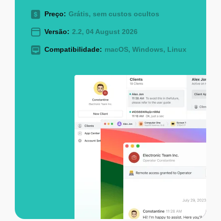
Preço:
Grátis, sem custos ocultos
Versão:
2.2, 04 August 2026
Compatibilidade:
macOS, Windows, Linux