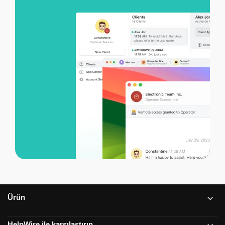
Ürün
HelpWire ile karşılaştırın