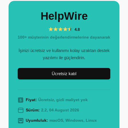
HelpWire
4.8
100+ müşterinin değerlendirmelerine dayanarak
İşinizi ücretsiz ve kullanımı kolay uzaktan destek
yazılımı ile güçlendirin.
Ücretsiz katıl
Fiyat:
Ücretsiz, gizli maliyet yok
Sürüm:
2.2, 04 August 2026
Uyumluluk:
macOS, Windows, Linux