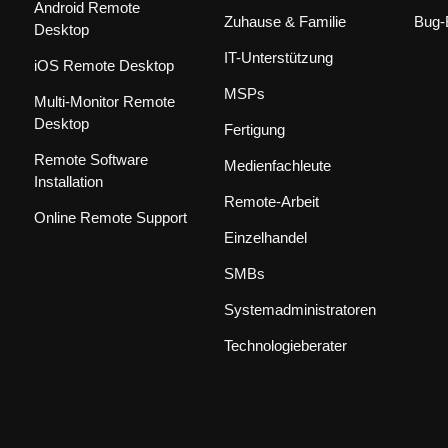
Android Remote
Zuhause & Familie
Bug-
Desktop
IT-Unterstützung
iOS Remote Desktop
MSPs
Multi-Monitor Remote
Desktop
Fertigung
Remote Software
Medienfachleute
Installation
Remote-Arbeit
Online Remote Support
Einzelhandel
SMBs
Systemadministratoren
Technologieberater