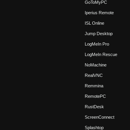
GoToMyPC
Iperius Remote
ISL Online
Jump Desktop
LogMeIn Pro
LogMeIn Rescue
NoMachine
RealVNC
Remmina
RemotePC
RustDesk
ScreenConnect
Splashtop