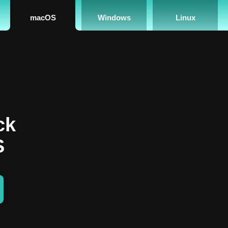
macOS
Windows
Linux
n
ck
S