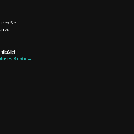
immen Sie
ien
zu.
hließlich
nloses Konto →