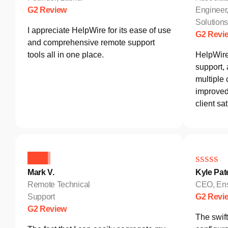
G2 Review
Engineer
Solutio
I appreciate HelpWire for its ease of use
G2 Revi
and comprehensive remote support
tools all in one place.
HelpWire
support,
multiple 
improved 
client sat
Mark V.
Kyle Pat
Remote Technical
CEO, Ens
Support
G2 Revi
G2 Review
The swif