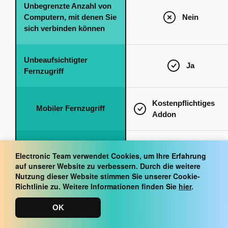
Unbegrenzte Anzahl von
Computern, mit denen Sie
Nein
sich verbinden können
Unbeaufsichtigter
Ja
Fernzugriff
Kostenpflichtiges
Mobiler Fernzugriff
Addon
Jetzt beitreten – voller Zugriff
Electronic Team verwendet Cookies, um Ihre Erfahrung
auf unserer Website zu verbessern. Durch die weitere
Nutzung dieser Website stimmen Sie unserer Cookie-
Richtlinie zu. Weitere Informationen finden Sie
hier
.
OK
Die Vergleichstabelle dient der allgemeinen Überprüfung und