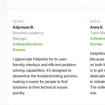
Adyrosan B.
Anna K.
Business Leader or
Sales Ma
Manager
Softwar
SoftwareReviews
Review
Review
HelpWire
I appreciate Helpwire for its user-
because 
friendly interface and efficient problem-
on both 
solving capabilities. It's designed to
is to get
streamline the troubleshooting process,
dedicated
making it easier for people to find
to initia
solutions to their technical issues
The softw
quickly.
use.