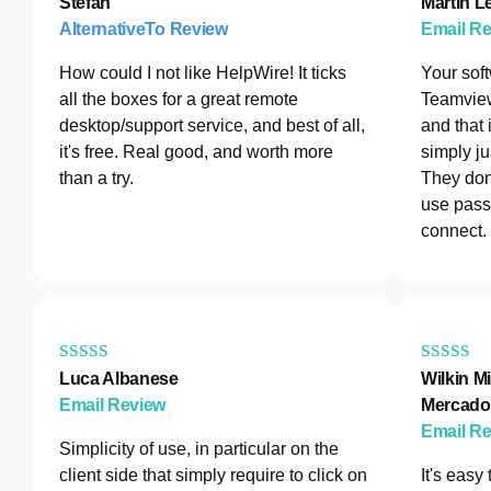
Stefan
Martin L
AlternativeTo Review
Email R
How could I not like HelpWire! It ticks
Your sof
all the boxes for a great remote
Teamview
desktop/support service, and best of all,
and that 
it's free. Real good, and worth more
simply ju
than a try.
They don
use pass
connect.
Luca Albanese
Wilkin Mi
Email Review
Mercado
Email R
Simplicity of use, in particular on the
client side that simply require to click on
It's easy