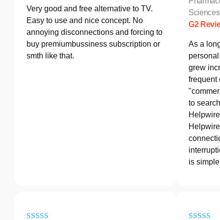
Pharmace
Very good and free alternative to TV.
Sciences
Easy to use and nice concept. No
G2 Revi
annoying disconnections and forcing to
buy premiumbussiness subscription or
As a lon
smth like that.
personal 
grew incr
frequent
"commerc
to search
Helpwire
Helpwire 
connectio
interrupt
is simple