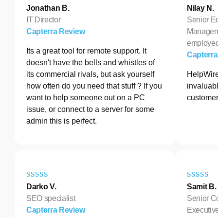
Jonathan B.
Nilay N.
IT Director
Senior E
Capterra Review
Manageme
employe
Its a great tool for remote support. It
Capterr
doesn't have the bells and whistles of
its commercial rivals, but ask yourself
HelpWire
how often do you need that stuff ? If you
invaluabl
want to help someone out on a PC
customer
issue, or connect to a server for some
admin this is perfect.
Darko V.
Samit B.
SEO specialist
Senior C
Capterra Review
Executive