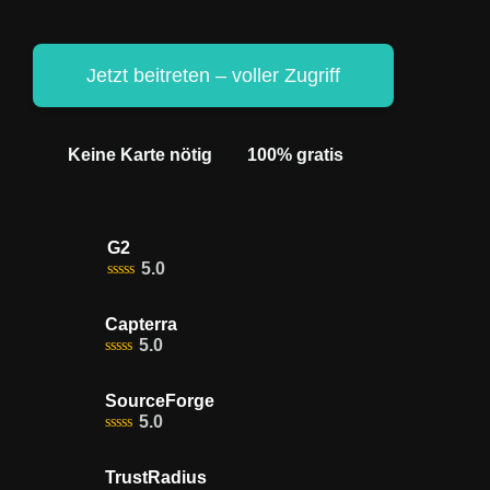
Jetzt beitreten – voller Zugriff
Keine Karte nötig
100% gratis
G2
5.0
Capterra
5.0
SourceForge
5.0
TrustRadius