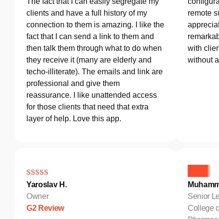
The fact that I can easily segregate my
configura
clients and have a full history of my
remote s
connection to them is amazing. I like the
appreciat
fact that I can send a link to them and
remarkab
then talk them through what to do when
with clie
they receive it (many are elderly and
without 
techo-illiterate). The emails and link are
professional and give them
reassurance. I like unattended access
for those clients that need that extra
layer of help. Love this app.
Yaroslav H.
Muhamm
Owner
Senior Le
G2 Review
College o