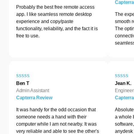
Capterr
Probably the best free remote access
app. I like seamless remote desktop
The exper
experience and copy/paste
smooth r
functionality, reliability, and the fact it is
The opti
free to use.
connectiv
seamless
Ben T
Jean K.
Admin Assistant
Engineer
Capterra Review
Capterr
It was handy for the odd occasion that
Absolutel
someone needs a hand with their
a whole 
computer while I am not nearby. It was
software
very reliable and able to see the other's
anydesk 