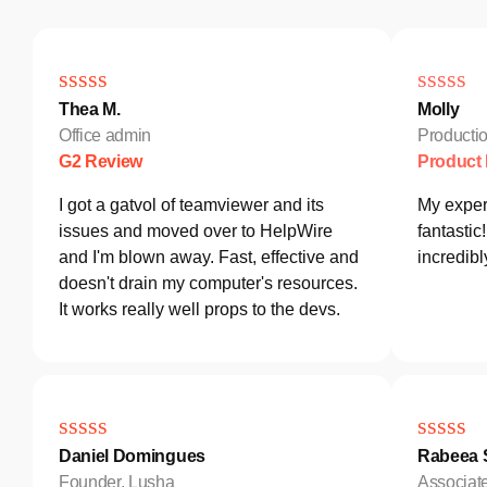
Thea M.
Molly
Office admin
Producti
G2 Review
Product
I got a gatvol of teamviewer and its
My exper
issues and moved over to HelpWire
fantastic
and I'm blown away. Fast, effective and
incredib
doesn't drain my computer's resources.
It works really well props to the devs.
Daniel Domingues
Rabeea S
Founder, Lusha
Associat