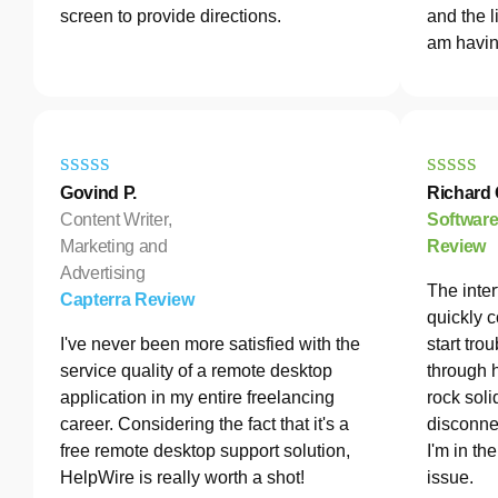
screen to provide directions.
and the l
am havin
Govind P.
Richard 
Content Writer,
Softwar
Marketing and
Review
Advertising
The inter
Capterra Review
quickly c
I've never been more satisfied with the
start tro
service quality of a remote desktop
through 
application in my entire freelancing
rock soli
career. Considering the fact that it's a
disconne
free remote desktop support solution,
I'm in th
HelpWire is really worth a shot!
issue.