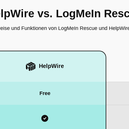
lpWire vs. LogMeIn Res
reise und Funktionen von LogMeIn Rescue und HelpWire 
HelpWire
Free