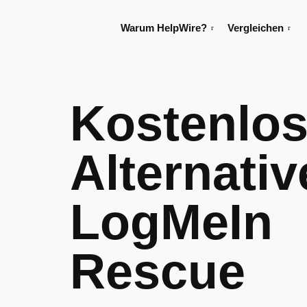
Warum HelpWire?
Vergleichen
Kostenlo
Alternativ
LogMeIn
Rescue