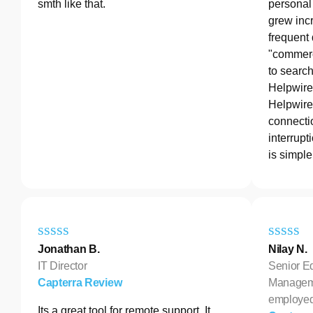
smth like that.
personal 
grew incr
frequent
"commerc
to search
Helpwire
Helpwire 
connectio
interrupt
is simple
Jonathan B.
Nilay N.
IT Director
Senior E
Capterra Review
Manageme
employe
Its a great tool for remote support. It