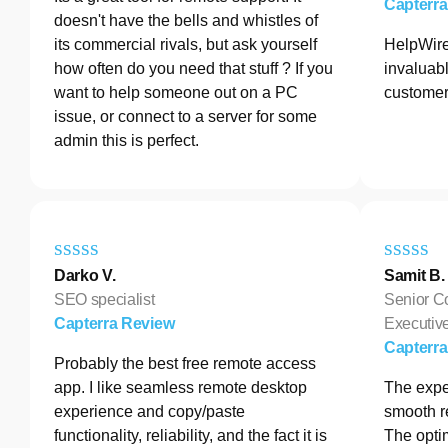
Capterr
doesn't have the bells and whistles of
its commercial rivals, but ask yourself
HelpWire
how often do you need that stuff ? If you
invaluabl
want to help someone out on a PC
customer
issue, or connect to a server for some
admin this is perfect.
Darko V.
Samit B.
SEO specialist
Senior C
Capterra Review
Executive
Capterr
Probably the best free remote access
app. I like seamless remote desktop
The exper
experience and copy/paste
smooth r
functionality, reliability, and the fact it is
The opti