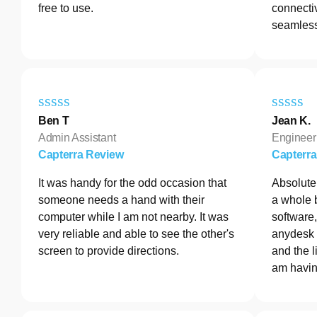
free to use.
connectiv
seamless
Ben T
Jean K.
Admin Assistant
Engineer
Capterra Review
Capterr
It was handy for the odd occasion that
Absolutel
someone needs a hand with their
a whole 
computer while I am not nearby. It was
software
very reliable and able to see the other's
anydesk 
screen to provide directions.
and the l
am havin