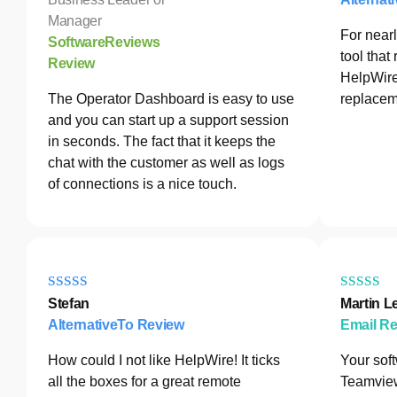
Manager
For nearl
SoftwareReviews
tool tha
Review
HelpWire
The Operator Dashboard is easy to use
replacem
and you can start up a support session
in seconds. The fact that it keeps the
chat with the customer as well as logs
of connections is a nice touch.
Stefan
Martin L
AlternativeTo Review
Email R
How could I not like HelpWire! It ticks
Your sof
all the boxes for a great remote
Teamview