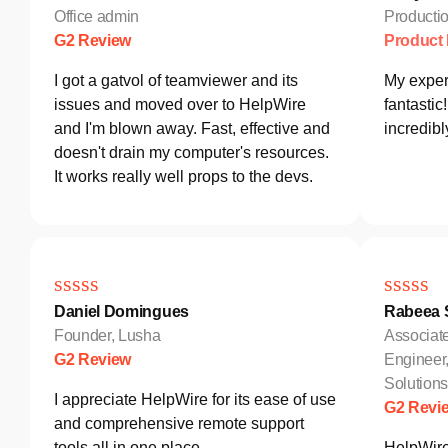
Office admin
Producti
G2 Review
Product
I got a gatvol of teamviewer and its
My exper
issues and moved over to HelpWire
fantastic
and I'm blown away. Fast, effective and
incredib
doesn't drain my computer's resources.
It works really well props to the devs.
Daniel Domingues
Rabeea S
Founder, Lusha
Associat
G2 Review
Engineer
Solutio
I appreciate HelpWire for its ease of use
G2 Revi
and comprehensive remote support
tools all in one place.
HelpWire