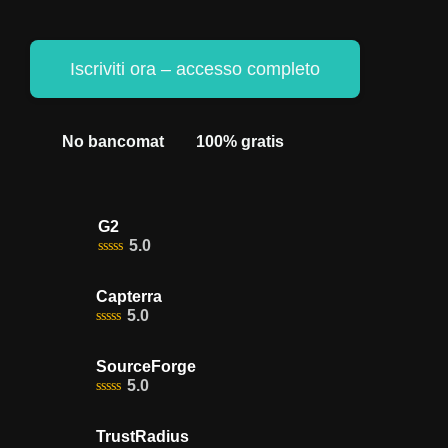
Iscriviti ora – accesso completo
No bancomat
100% gratis
G2
5.0
Capterra
5.0
SourceForge
5.0
TrustRadius