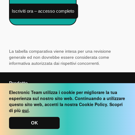
Iscriviti ora – accesso completo
La tabella comparativa viene intesa per una revisione
generale ed non dovrebbe essere considerata come
informativa autorizzata dai rispettivi concorrenti.
Prodotto
Electronic Team utilizza i cookie per migliorare la tua
esperienza sul nostro sito web. Continuando a utilizzare
Confronta HelpWire con
questo sito web, accetti la nostra Cookie Policy. Scopri
di più
qui
.
Progettato per
OK
Soluzioni