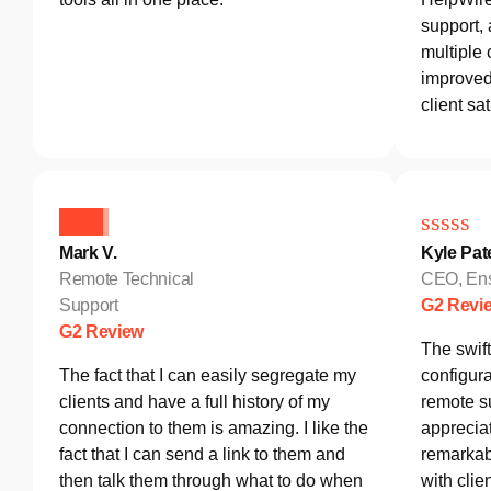
support,
multiple 
improved 
client sat
Mark V.
Kyle Pat
Remote Technical
CEO, Ens
Support
G2 Revi
G2 Review
The swif
The fact that I can easily segregate my
configura
clients and have a full history of my
remote s
connection to them is amazing. I like the
appreciat
fact that I can send a link to them and
remarkab
then talk them through what to do when
with clie