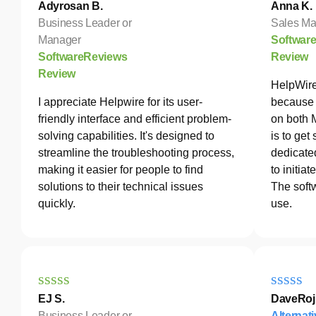
Adyrosan B.
Anna K.
Business Leader or
Sales Ma
Manager
Softwar
SoftwareReviews
Review
Review
HelpWire
I appreciate Helpwire for its user-
because 
friendly interface and efficient problem-
on both 
solving capabilities. It's designed to
is to get
streamline the troubleshooting process,
dedicated
making it easier for people to find
to initia
solutions to their technical issues
The softw
quickly.
use.
EJ S.
DaveRoj
Business Leader or
Alternat