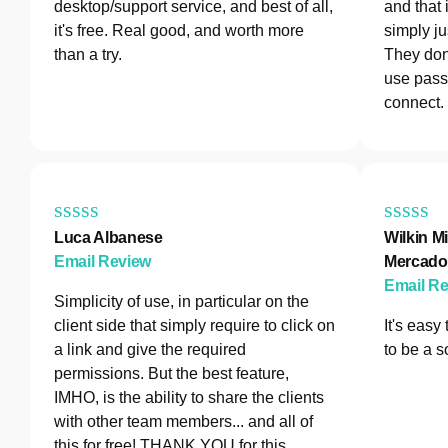
desktop/support service, and best of all,
and that 
it's free. Real good, and worth more
simply ju
than a try.
They don
use pass
connect.
Luca Albanese
Wilkin Mi
Email Review
Mercado
Email R
Simplicity of use, in particular on the
client side that simply require to click on
It's easy
a link and give the required
to be a s
permissions. But the best feature,
IMHO, is the ability to share the clients
with other team members... and all of
this for free! THANK YOU for this