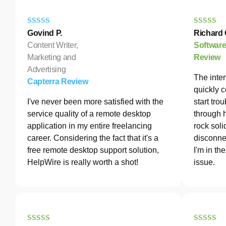
Govind P.
Richard 
Content Writer,
Softwar
Marketing and
Review
Advertising
The inter
Capterra Review
quickly c
I've never been more satisfied with the
start tro
service quality of a remote desktop
through 
application in my entire freelancing
rock soli
career. Considering the fact that it's a
disconne
free remote desktop support solution,
I'm in th
HelpWire is really worth a shot!
issue.