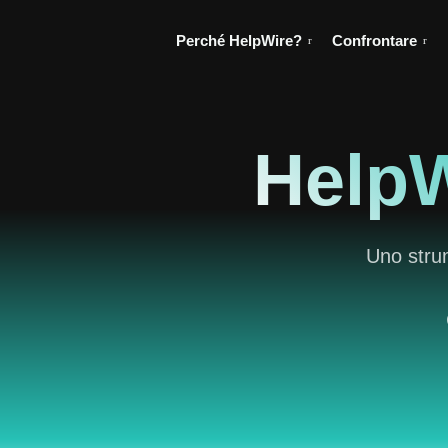
Perché HelpWire?
Confrontare
HelpW
Uno strum