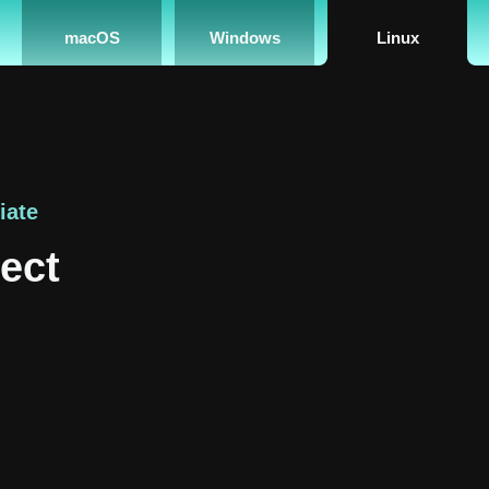
macOS
Windows
Linux
iate
ect