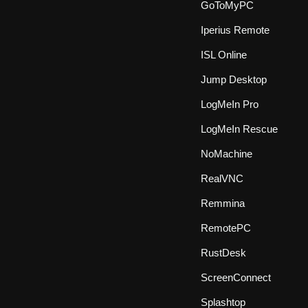
GoToMyPC
Iperius Remote
ISL Online
Jump Desktop
LogMeIn Pro
LogMeIn Rescue
NoMachine
RealVNC
Remmina
RemotePC
RustDesk
ScreenConnect
Splashtop