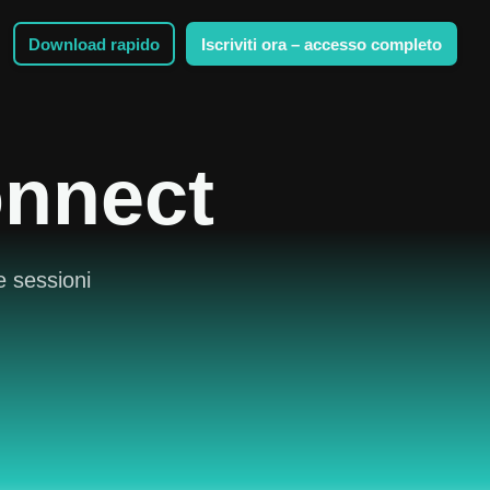
Download rapido
Iscriviti ora – accesso completo
nnect
e sessioni
.