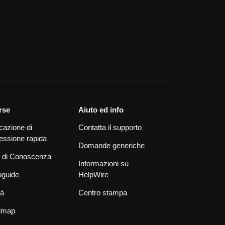
rse
Aiuto ed info
cazione di
Contatta il supporto
essione rapida
Domande generiche
 di Conoscenza
Informazioni su
oguide
HelpWire
tà
Centro stampa
dmap