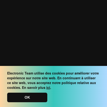
Free Alternative to Splashtop
Electronic Team utilise des cookies pour améliorer votre
expérience sur notre site web. En continuant à utiliser
ce site web, vous acceptez notre politique relative aux
cookies. En savoir plus
ici
.
Produit
OK
Comparer HelpWire à