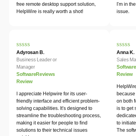
free remote desktop support solution,
I'm in th
HelpWire is really worth a shot!
issue.
Adyrosan B.
Anna K.
Business Leader or
Sales Ma
Manager
Softwar
SoftwareReviews
Review
Review
HelpWire
I appreciate Helpwire for its user-
because 
friendly interface and efficient problem-
on both 
solving capabilities. It's designed to
is to get
streamline the troubleshooting process,
dedicated
making it easier for people to find
to initia
solutions to their technical issues
The softw