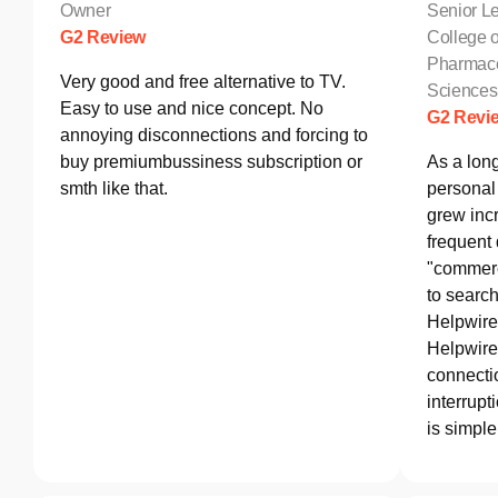
Owner
Senior Le
G2 Review
College o
Pharmace
Very good and free alternative to TV.
Sciences
Easy to use and nice concept. No
G2 Revi
annoying disconnections and forcing to
buy premiumbussiness subscription or
As a lon
smth like that.
personal 
grew incr
frequent
"commerc
to search
Helpwire
Helpwire 
connectio
interrupt
is simple