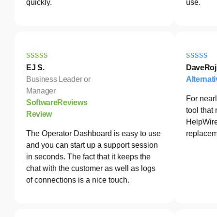
quickly.
use.
EJ S.
DaveRoj
Business Leader or
Alternat
Manager
For nearl
SoftwareReviews
tool tha
Review
HelpWire
The Operator Dashboard is easy to use
replacem
and you can start up a support session
in seconds. The fact that it keeps the
chat with the customer as well as logs
of connections is a nice touch.