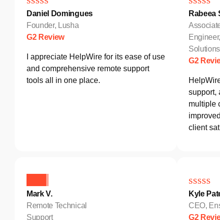
Daniel Domingues
Rabeea S
Founder, Lusha
Associat
G2 Review
Engineer
Solutio
I appreciate HelpWire for its ease of use
G2 Revi
and comprehensive remote support
tools all in one place.
HelpWire
support,
multiple 
improved 
client sat
Mark V.
Kyle Pat
Remote Technical
CEO, Ens
Support
G2 Revi