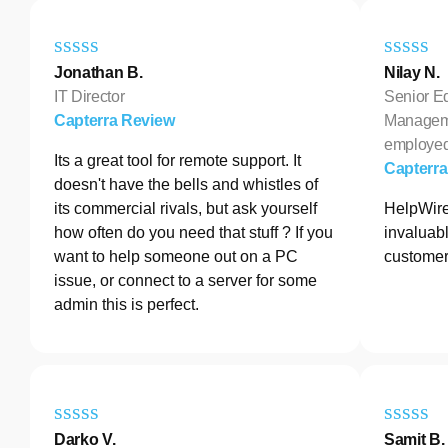
Jonathan B.
Nilay N.
IT Director
Senior E
Capterra Review
Manageme
employe
Its a great tool for remote support. It
Capterr
doesn't have the bells and whistles of
its commercial rivals, but ask yourself
HelpWire
how often do you need that stuff ? If you
invaluabl
want to help someone out on a PC
customer
issue, or connect to a server for some
admin this is perfect.
Darko V.
Samit B.