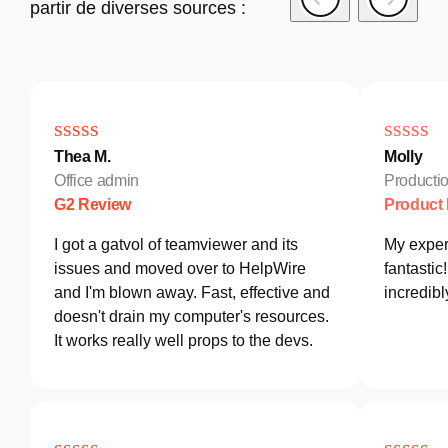
partir de diverses sources :
Thea M.
Molly
Office admin
Producti
G2 Review
Product
I got a gatvol of teamviewer and its
My exper
issues and moved over to HelpWire
fantastic
and I'm blown away. Fast, effective and
incredib
doesn't drain my computer's resources.
It works really well props to the devs.