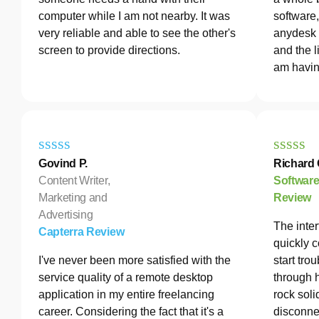
computer while I am not nearby. It was
software
very reliable and able to see the other's
anydesk 
screen to provide directions.
and the l
am havin
Govind P.
Richard 
Content Writer,
Softwar
Marketing and
Review
Advertising
The inter
Capterra Review
quickly c
I've never been more satisfied with the
start tro
service quality of a remote desktop
through 
application in my entire freelancing
rock soli
career. Considering the fact that it's a
disconne