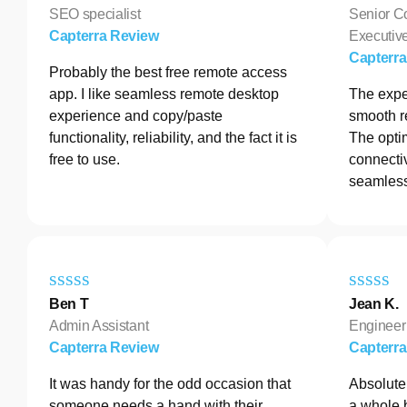
SEO specialist
Senior C
Capterra Review
Executive
Capterr
Probably the best free remote access
app. I like seamless remote desktop
The exper
experience and copy/paste
smooth r
functionality, reliability, and the fact it is
The opti
free to use.
connectiv
seamless
Ben T
Jean K.
Admin Assistant
Engineer
Capterra Review
Capterr
It was handy for the odd occasion that
Absolutel
someone needs a hand with their
a whole 