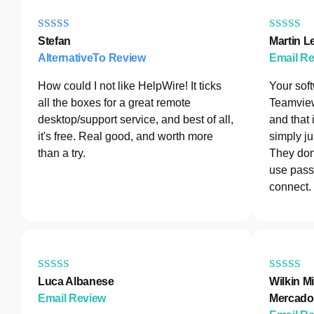
Stefan
Martin L
AlternativeTo Review
Email R
How could I not like HelpWire! It ticks
Your sof
all the boxes for a great remote
Teamview
desktop/support service, and best of all,
and that 
it's free. Real good, and worth more
simply ju
than a try.
They don
use pass
connect.
Luca Albanese
Wilkin Mi
Email Review
Mercado