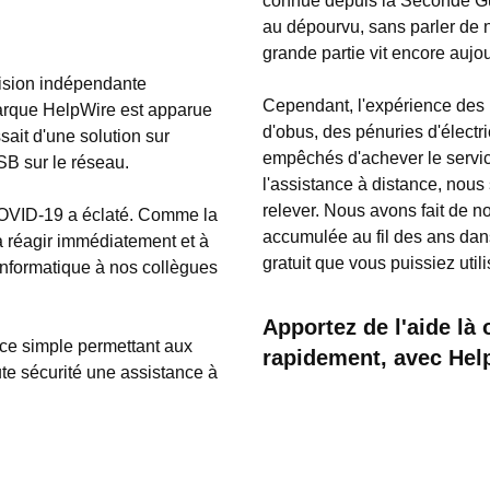
connue depuis la Seconde Gue
au dépourvu, sans parler de 
grande partie vit encore aujo
ision indépendante
Cependant, l'expérience des
marque HelpWire est apparue
d'obus, des pénuries d'électri
ssait d'une solution sur
empêchés d'achever le service 
SB sur le réseau.
l'assistance à distance, nou
relever. Nous avons fait de n
COVID-19 a éclaté. Comme la
accumulée au fil des ans dans
 à réagir immédiatement et à
gratuit que vous puissiez utili
informatique à nos collègues
Apportez de l'aide là 
ice simple permettant aux
rapidement, avec Hel
ute sécurité une assistance à