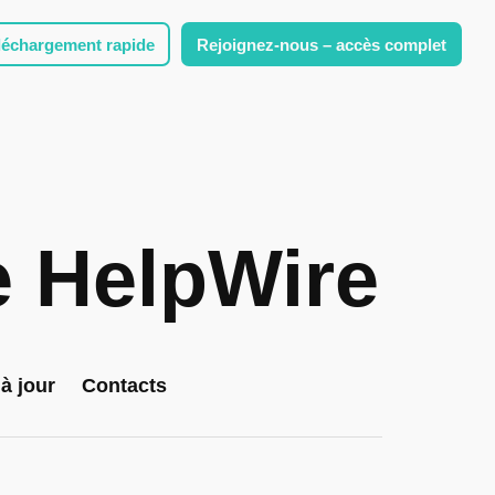
léchargement rapide
Rejoignez-nous – accès complet
de HelpWire
à jour
Contacts