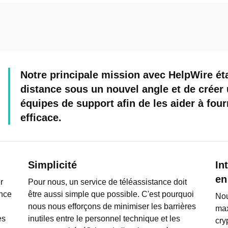
Notre principale mission avec HelpWire éta
distance sous un nouvel angle et de créer 
équipes de support afin de les aider à four
efficace.
Simplicité
In
en
r
Pour nous, un service de téléassistance doit
ance
être aussi simple que possible. C'est pourquoi
Nou
nous nous efforçons de minimiser les barrières
max
es
inutiles entre le personnel technique et les
cry