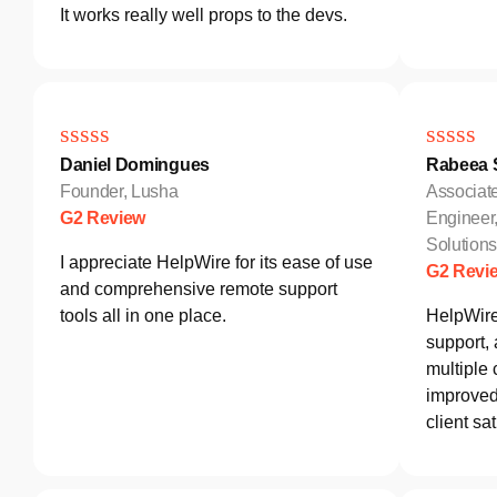
It works really well props to the devs.
Daniel Domingues
Rabeea S
Founder, Lusha
Associat
G2 Review
Engineer
Solutio
I appreciate HelpWire for its ease of use
G2 Revi
and comprehensive remote support
tools all in one place.
HelpWire
support,
multiple 
improved 
client sat