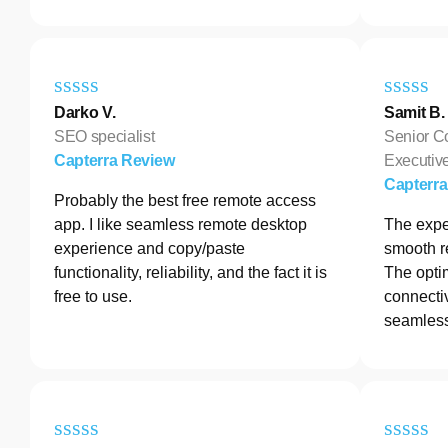
Darko V.
Samit B.
SEO specialist
Senior C
Capterra Review
Executive
Capterr
Probably the best free remote access
app. I like seamless remote desktop
The exper
experience and copy/paste
smooth r
functionality, reliability, and the fact it is
The opti
free to use.
connectiv
seamless