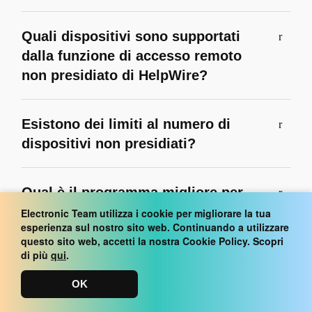
Quali dispositivi sono supportati
dalla funzione di accesso remoto
non presidiato di HelpWire?
Esistono dei limiti al numero di
dispositivi non presidiati?
Qual è il programma migliore per
l'accesso remoto non presidiato?
Electronic Team utilizza i cookie per migliorare la tua
esperienza sul nostro sito web. Continuando a utilizzare
questo sito web, accetti la nostra Cookie Policy. Scopri
di più
qui
.
OK