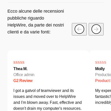
Ecco alcune delle recensioni
pubbliche riguardo
HelpWire, da parte dei nostri
clienti e da varie fonti:
Thea M.
Molly
Office admin
Producti
G2 Review
Product
I got a gatvol of teamviewer and its
My exper
issues and moved over to HelpWire
fantastic
and I'm blown away. Fast, effective and
incredib
doesn't drain my computer's resources.