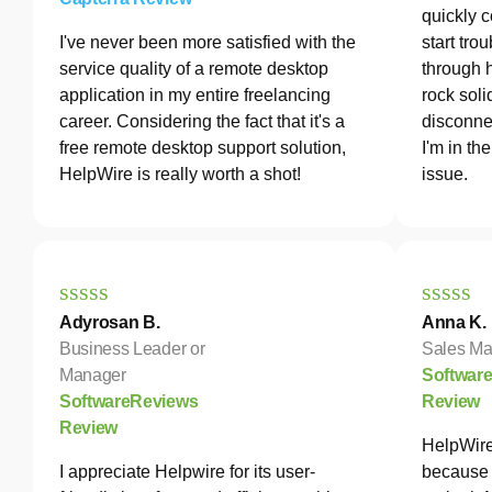
quickly c
I've never been more satisfied with the
start tro
service quality of a remote desktop
through 
application in my entire freelancing
rock soli
career. Considering the fact that it's a
disconne
free remote desktop support solution,
I'm in th
HelpWire is really worth a shot!
issue.
Adyrosan B.
Anna K.
Business Leader or
Sales Ma
Manager
Softwar
SoftwareReviews
Review
Review
HelpWire
I appreciate Helpwire for its user-
because 