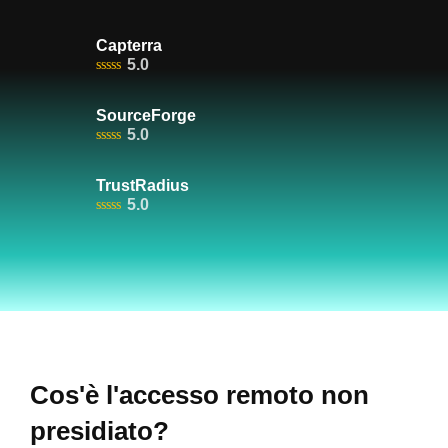
Capterra
5.0
SourceForge
5.0
TrustRadius
5.0
Cos'è l'accesso remoto non
presidiato?