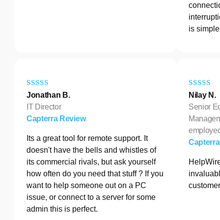
connectio
interrupt
is simple
Jonathan B.
Nilay N.
IT Director
Senior E
Capterra Review
Manageme
employe
Its a great tool for remote support. It
Capterr
doesn't have the bells and whistles of
its commercial rivals, but ask yourself
HelpWire
how often do you need that stuff ? If you
invaluabl
want to help someone out on a PC
customer
issue, or connect to a server for some
admin this is perfect.