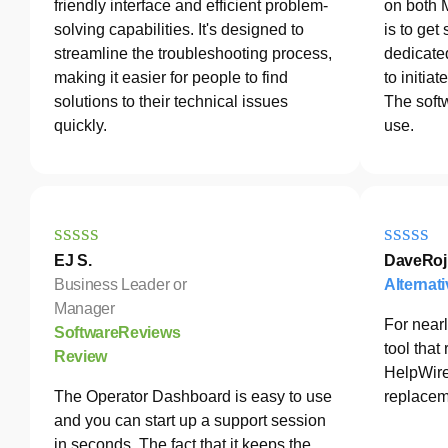
friendly interface and efficient problem-
on both 
solving capabilities. It's designed to
is to get
streamline the troubleshooting process,
dedicated
making it easier for people to find
to initia
solutions to their technical issues
The softw
quickly.
use.
EJ S.
DaveRoj
Business Leader or
Alternat
Manager
For nearl
SoftwareReviews
tool tha
Review
HelpWire
The Operator Dashboard is easy to use
replacem
and you can start up a support session
in seconds. The fact that it keeps the