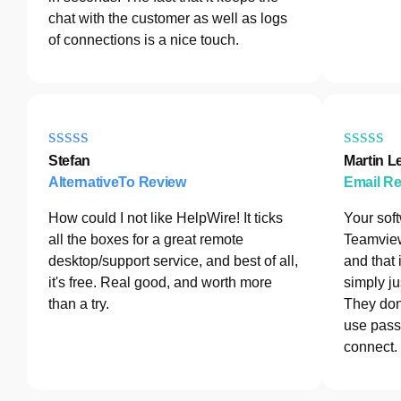
chat with the customer as well as logs
of connections is a nice touch.
Stefan
Martin L
AlternativeTo Review
Email R
How could I not like HelpWire! It ticks
Your sof
all the boxes for a great remote
Teamview
desktop/support service, and best of all,
and that 
it's free. Real good, and worth more
simply ju
than a try.
They don
use pass
connect.