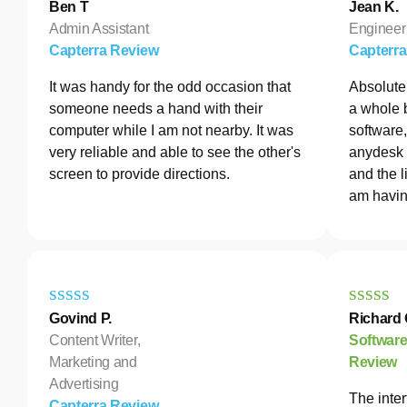
Ben T
Jean K.
Admin Assistant
Engineer
Capterra Review
Capterr
It was handy for the odd occasion that
Absolutel
someone needs a hand with their
a whole 
computer while I am not nearby. It was
software
very reliable and able to see the other's
anydesk 
screen to provide directions.
and the l
am havin
Govind P.
Richard 
Content Writer,
Softwar
Marketing and
Review
Advertising
The inter
Capterra Review