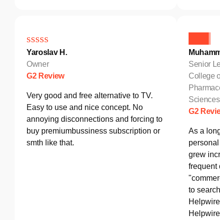
Yaroslav H.
Muhamm
Owner
Senior Le
G2 Review
College o
Pharmace
Very good and free alternative to TV.
Sciences
Easy to use and nice concept. No
G2 Revi
annoying disconnections and forcing to
buy premiumbussiness subscription or
As a lon
smth like that.
personal 
grew incr
frequent
"commerc
to search
Helpwire
Helpwire 