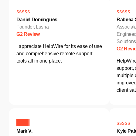
Daniel Domingues
Rabeea S
Founder, Lusha
Associat
G2 Review
Engineer
Solutio
I appreciate HelpWire for its ease of use
G2 Revi
and comprehensive remote support
tools all in one place.
HelpWire
support,
multiple 
improved 
client sat
Mark V.
Kyle Pat