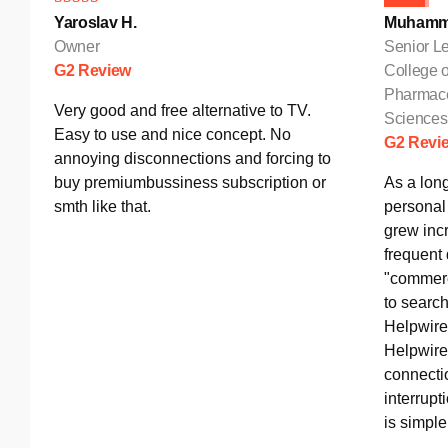
Yaroslav H.
Muhamm
Owner
Senior Le
G2 Review
College o
Pharmace
Very good and free alternative to TV.
Sciences
Easy to use and nice concept. No
G2 Revi
annoying disconnections and forcing to
buy premiumbussiness subscription or
As a lon
smth like that.
personal 
grew incr
frequent
"commerc
to search
Helpwire
Helpwire 
connectio
interrupt
is simple