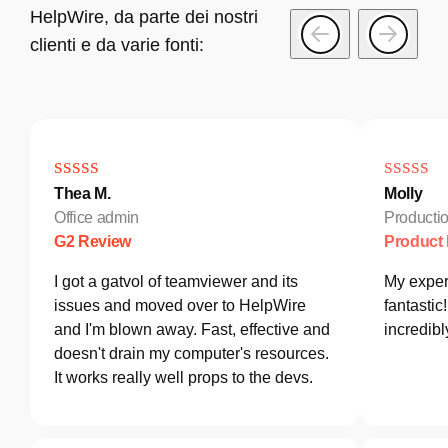
HelpWire, da parte dei nostri
clienti e da varie fonti:
Thea M.
Molly
Office admin
Producti
G2 Review
Product
I got a gatvol of teamviewer and its
My exper
issues and moved over to HelpWire
fantastic
and I'm blown away. Fast, effective and
incredib
doesn't drain my computer's resources.
It works really well props to the devs.