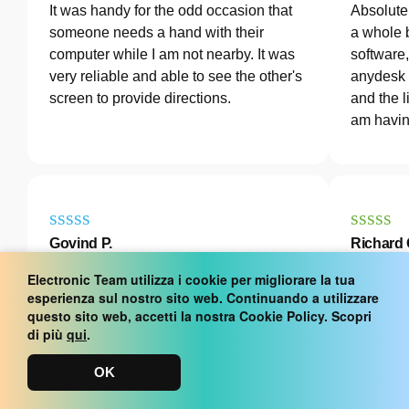
It was handy for the odd occasion that
Absolutel
someone needs a hand with their
a whole 
computer while I am not nearby. It was
software
very reliable and able to see the other's
anydesk 
screen to provide directions.
and the l
am havin
Govind P.
Richard 
Content Writer,
Softwar
Electronic Team utilizza i cookie per migliorare la tua
Marketing and
Review
esperienza sul nostro sito web. Continuando a utilizzare
Advertising
questo sito web, accetti la nostra Cookie Policy. Scopri
The inter
Capterra Review
di più
qui
.
quickly c
I've never been more satisfied with the
start tro
OK
service quality of a remote desktop
through 