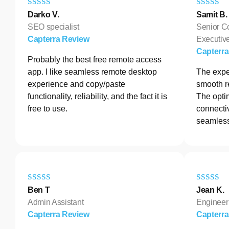
Darko V.
Samit B.
SEO specialist
Senior C
Capterra Review
Executive
Capterr
Probably the best free remote access
app. I like seamless remote desktop
The exper
experience and copy/paste
smooth r
functionality, reliability, and the fact it is
The opti
free to use.
connectiv
seamless
Ben T
Jean K.
Admin Assistant
Engineer
Capterra Review
Capterr