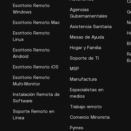
C
Escritorio Remoto
Agencias
Windows
G
Gubernamentales
Escritorio Remoto Mac
N
Asistencia Sanitaria
Escritorio Remoto
H
Mesas de Ayuda
Linux
B
Hogar y Familia
Escritorio Remoto
R
Android
Soporte de TI
B
Escritorio Remoto iOS
MSP
Escritorio Remoto
Manufactura
Multi-Monitor
Especialistas en
Instalación Remota de
medios
Software
Trabajo remoto
Soporte Remoto en
Comercio Minorista
Línea
Pymes