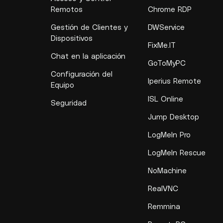
Remotos
Chrome RDP
Gestión de Clientes y
DWService
Dispositivos
FixMe.IT
Chat en la aplicación
GoToMyPC
Configuración del
Iperius Remote
Equipo
ISL Online
Seguridad
Jump Desktop
LogMeIn Pro
LogMeIn Rescue
NoMachine
RealVNC
Remmina