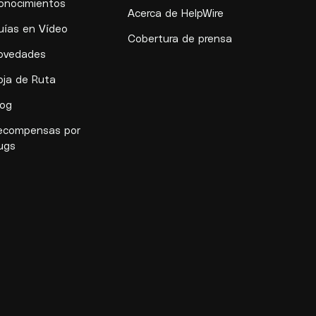
onocimientos
Acerca de HelpWire
uías en Vídeo
Cobertura de prensa
ovedades
oja de Ruta
log
ecompensas por
ugs