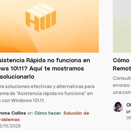
sistencia Rápida no funciona en
Cómo s
ws 10\11? Aquí te mostramos
Remot
solucionarlo
Consult
errores 
a soluciones efectivas y alternativas para
una cone
lema de “Asistencia rápida no funciona” en
 con Windows 10\11.
Ol
p
mma Collins
en
Cómo hacer
,
Solución de
0
roblemas
6/15/2026