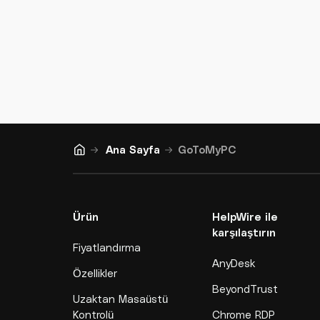
Ana Sayfa
GoToMyPC
Ürün
HelpWire ile
karşılaştırın
Fiyatlandırma
AnyDesk
Özellikler
BeyondTrust
Uzaktan Masaüstü
Kontrolü
Chrome RDP