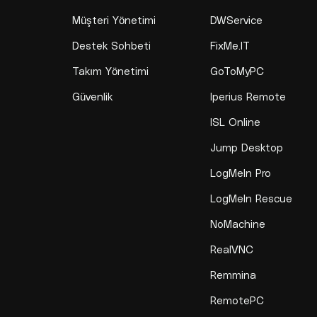
Müşteri Yönetimi
DWService
Destek Sohbeti
FixMe.IT
Takım Yönetimi
GoToMyPC
Güvenlik
Iperius Remote
ISL Online
Jump Desktop
LogMeIn Pro
LogMeIn Rescue
NoMachine
RealVNC
Remmina
RemotePC