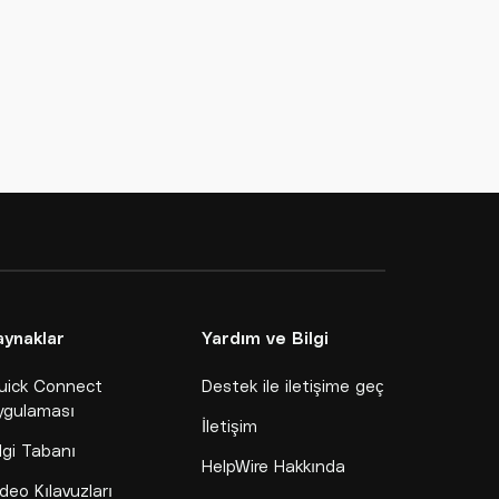
aynaklar
Yardım ve Bilgi
uick Connect
Destek ile iletişime geç
ygulaması
İletişim
lgi Tabanı
HelpWire Hakkında
deo Kılavuzları