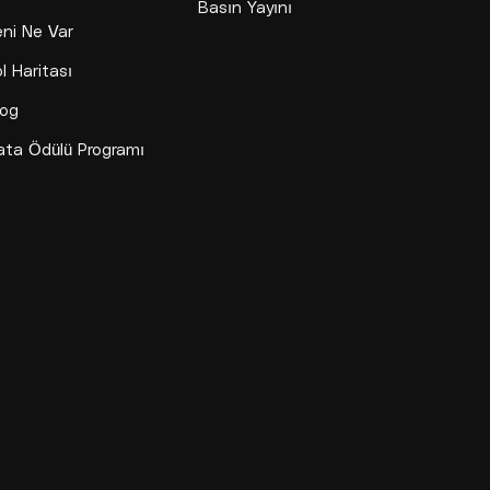
Basın Yayını
eni Ne Var
l Haritası
log
ata Ödülü Programı