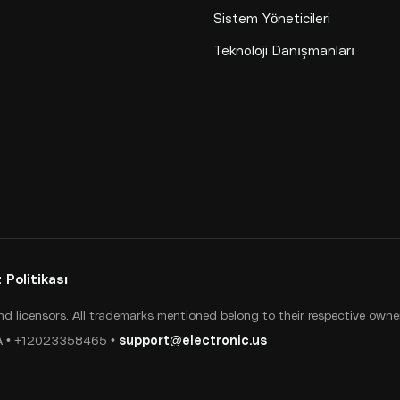
Sistem Yöneticileri
Teknoloji Danışmanları
 Politikası
 and licensors. All trademarks mentioned belong to their respective owne
USA • +12023358465 •
support@electronic.us