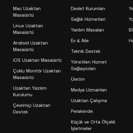
Mac Uzaktan
Devlet Kurumları
Y
Masaüstü
Sağlık Hizmetleri
Yo
Linux Uzaktan
Yardım Masaları
B
Masaüstü
Ev & Aile
H
Android Uzaktan
Masaüstü
Teknik Destek
iOS Uzaktan Masaüstü
Yönetilen Hizmet
Sağlayıcıları
Çoklu Monitör Uzaktan
Masaüstü
Üretim
Uzaktan Yazılım
Medya Uzmanları
Kurulumu
Uzaktan Çalışma
Çevrimiçi Uzaktan
Perakende
Destek
Küçük ve Orta Ölçekli
İşletmeler