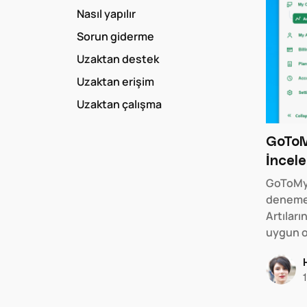
Nasıl yapılır
Sorun giderme
Uzaktan destek
Uzaktan erişim
Uzaktan çalışma
GoToMy
İncele
GoToMyP
deneme 
Artıları
uygun o