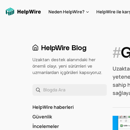
Neden HelpWire?
HelpWire ile karş
#
HelpWire Blog
Uzaktan destek alanındaki her
önemli olayı, yeni sürümleri ve
Uzakta
uzmanlardan içgörüleri kapsıyoruz.
yeteneğ
sahip h
sağlay
HelpWire haberleri
Güvenlik
İncelemeler