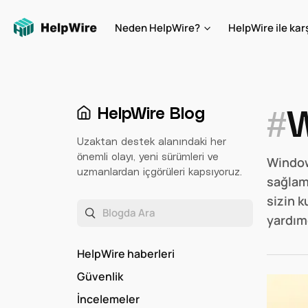
Neden HelpWire?
HelpWire ile karş
#
W
HelpWire Blog
Uzaktan destek alanındaki her
önemli olayı, yeni sürümleri ve
Window
uzmanlardan içgörüleri kapsıyoruz.
sağlama
sizin 
yardım
HelpWire haberleri
Güvenlik
İncelemeler