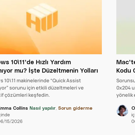
ws 10\11’de Hızlı Yardım
Mac’t
ıyor mu? İşte Düzeltmenin Yolları
Kodu 0
 10\11 makinelerinde “Quick Assist
Sorunsu
or” sorunu için etkili düzeltmeleri ve
0x204 u
tif çözümleri keşfedin.
yönelik 
Emma Collins
Nasıl yapılır
,
Sorun giderme
O
çinde
i
06/15/2026
0