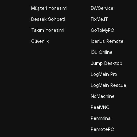
Müşteri Yönetimi
DWService
Destek Sohbeti
FixMe.IT
Takım Yönetimi
GoToMyPC
Güvenlik
Iperius Remote
ISL Online
Jump Desktop
LogMeIn Pro
LogMeIn Rescue
NoMachine
RealVNC
Remmina
RemotePC