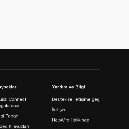
aynaklar
Yardım ve Bilgi
uick Connect
Destek ile iletişime geç
ygulaması
İletişim
lgi Tabanı
HelpWire Hakkında
deo Kılavuzları