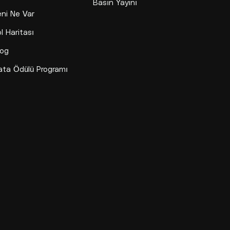
Basın Yayını
eni Ne Var
l Haritası
log
ata Ödülü Programı