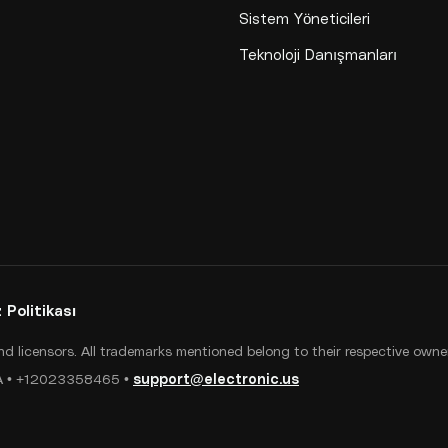
Sistem Yöneticileri
Teknoloji Danışmanları
 Politikası
 and licensors. All trademarks mentioned belong to their respective owne
USA • +12023358465 •
support@electronic.us