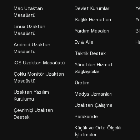
Mac Uzaktan
Devlet Kurumları
Y
Masaüstü
Sağlık Hizmetleri
Yo
Linux Uzaktan
Yardım Masaları
B
Masaüstü
Ev & Aile
H
Android Uzaktan
Masaüstü
Teknik Destek
iOS Uzaktan Masaüstü
Yönetilen Hizmet
Sağlayıcıları
Çoklu Monitör Uzaktan
Masaüstü
Üretim
Uzaktan Yazılım
Medya Uzmanları
Kurulumu
Uzaktan Çalışma
Çevrimiçi Uzaktan
Perakende
Destek
Küçük ve Orta Ölçekli
İşletmeler