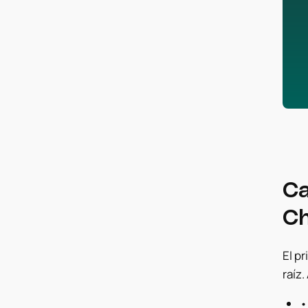
Ca
Ch
El p
raíz.