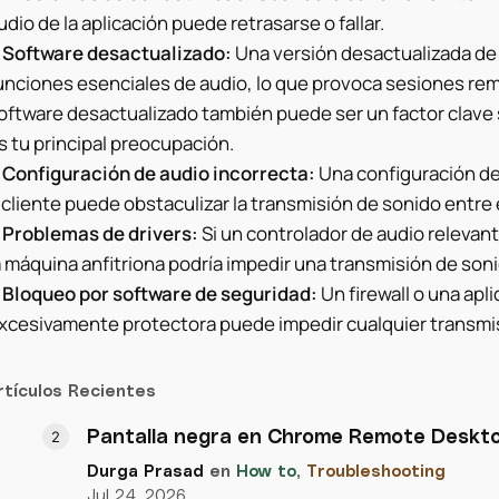
udio de la aplicación puede retrasarse o fallar.
•
Software desactualizado:
Una versión desactualizada d
unciones esenciales de audio, lo que provoca sesiones remo
oftware desactualizado también puede ser un factor clave 
s tu principal preocupación.
•
Configuración de audio incorrecta:
Una configuración de 
 cliente puede obstaculizar la transmisión de sonido entre e
•
Problemas de drivers:
Si un controlador de audio relevant
a máquina anfitriona podría impedir una transmisión de soni
•
Bloqueo por software de seguridad:
Un firewall o una apl
xcesivamente protectora puede impedir cualquier transmi
rtículos Recientes
Pantalla negra en Chrome Remote Deskt
Durga Prasad
en
How to
,
Troubleshooting
Jul 24, 2026