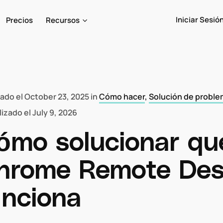
Iniciar Sesió
Precios
Recursos
cado el
October 23, 2025
in
Cómo hacer
,
Solución de probl
lizado el
July 9, 2026
ómo solucionar que
hrome Remote Des
unciona