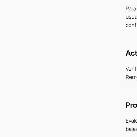
Para 
usua
conf
Act
Veri
Remo
Pro
Evalú
bajas