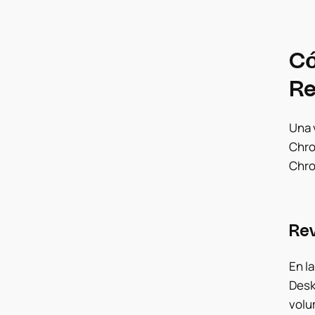
Có
Re
Una 
Chro
Chro
Rev
En l
Desk
volum