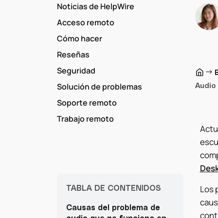
Noticias de HelpWire
Acceso remoto
Cómo hacer
Reseñas
Seguridad
→
Audio
Solución de problemas
Soporte remoto
Trabajo remoto
Actu
escu
comp
Desk
TABLA DE CONTENIDOS
Los 
caus
Causas del problema de
cont
audio que no funciona en