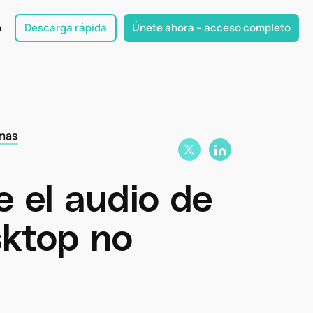
n
Descarga rápida
Únete ahora – acceso completo
emas
 el audio de
ktop no