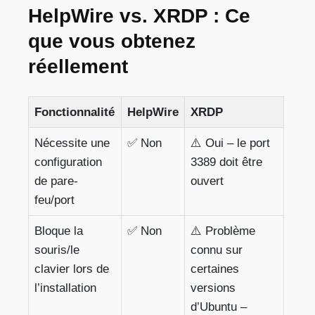
HelpWire vs. XRDP : Ce
que vous obtenez
réellement
Fonctionnalité
HelpWire
XRDP
Nécessite une
✅ Non
⚠️ Oui – le port
configuration
3389 doit être
de pare-
ouvert
feu/port
Bloque la
✅ Non
⚠️ Problème
souris/le
connu sur
clavier lors de
certaines
l’installation
versions
d’Ubuntu –