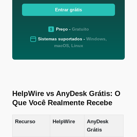
Entrar grátis
Preço -
Gratuito
Sistemas suportados -
Windows,
macOS, Linux
HelpWire vs AnyDesk Grátis: O
Que Você Realmente Recebe
Recurso
HelpWire
AnyDesk
Grátis