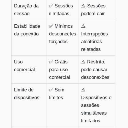
Duração da
✅ Sessões
⚠️ Sessões
sessão
ilimitadas
podem cair
Estabilidade
✅ Mínimos
⚠️
da conexão
desconectes
Interrupções
forçados
aleatórias
relatadas
Uso
✅ Grátis
⚠️ Restrito,
comercial
para uso
pode causar
comercial
desconexões
Limite de
✅ Sem
⚠️
dispositivos
limites
Dispositivos e
sessões
simultâneas
limitados