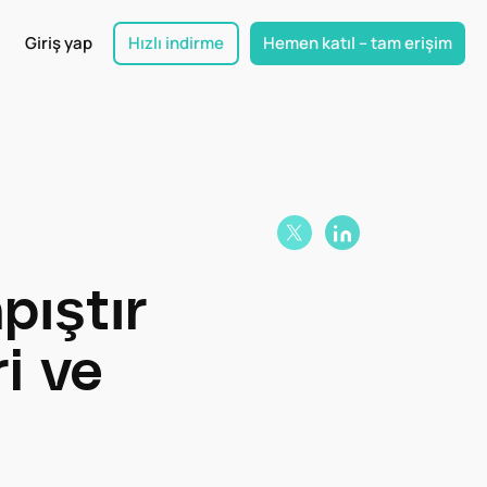
Giriş yap
Hızlı indirme
Hemen katıl – tam erişim
pıştır
i ve