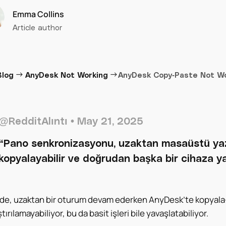
Emma Collins
Article author
→
→
Blog
AnyDesk Not Working
AnyDesk Copy-Paste Not Wo
@RedditAlıntı
• May 21, 2025
“Pano senkronizasyonu, uzaktan masaüstü yazılı
kopyalayabilir ve doğrudan başka bir cihaza yap
de, uzaktan bir oturum devam ederken AnyDesk’te kopyala-yapı
tırılamayabiliyor, bu da basit işleri bile yavaşlatabiliyor.