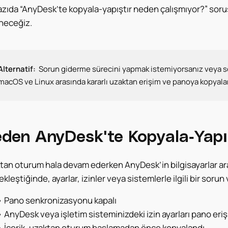
azıda “AnyDesk’te kopyala-yapıştır neden çalışmıyor?” soru
neceğiz.
Alternatif:
Sorun giderme sürecini yapmak istemiyorsanız veya sor
macOS ve Linux arasında kararlı uzaktan erişim ve panoya kopyalam
den AnyDesk'te Kopyala-Yapış
tan oturum hala devam ederken AnyDesk’in bilgisayarlar aras
kleştiğinde, ayarlar, izinler veya sistemlerle ilgili bir sorun v
•
Pano senkronizasyonu kapalı
•
AnyDesk veya işletim sisteminizdeki izin ayarları pano eriş
•
İçerik, uzaktan oturum başlamadan önce kopyalandı