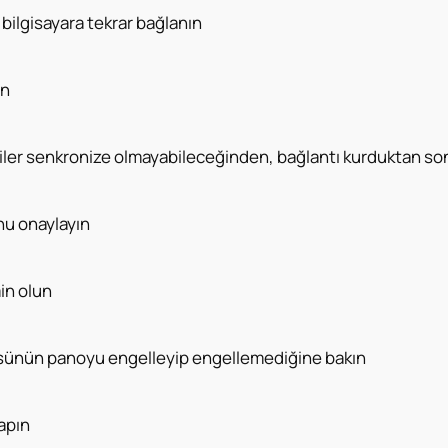
ilgisayara tekrar bağlanın
ın
er senkronize olmayabileceğinden, bağlantı kurduktan sonra
nu onaylayın
in olun
rüsünün panoyu engelleyip engellemediğine bakın
apın