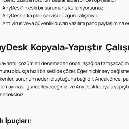
•
AnyDesk’in eski bir sürümünü kullanıyorsunuz
•
AnyDesk arka plan servisi düzgün çalışmıyor
•
Antivirüs veya güvenlik duvarı yazılımı pano paylaşımına e
yDesk Kopyala-Yapıştır Çalışm
ayrıntılı çözümleri denemeden önce, aşağıda tartışacağımız h
nunu oldukça hızlı bir şekilde çözer. Eğer hiçbir şey değiş
enler, sorunun neden oluştuğuna bağlıdır. Ancak önce, pano a
lamayı nasıl güncelleyeceğinizi ve AnyDesk kopyala yapıştır
neceksiniz.
lı İpuçları: