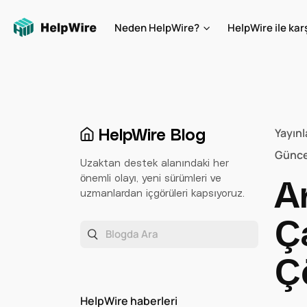
Neden HelpWire?
HelpWire ile karş
HelpWire Blog
Yayınl
Günce
Uzaktan destek alanındaki her
önemli olayı, yeni sürümleri ve
A
uzmanlardan içgörüleri kapsıyoruz.
Ç
Ç
HelpWire haberleri