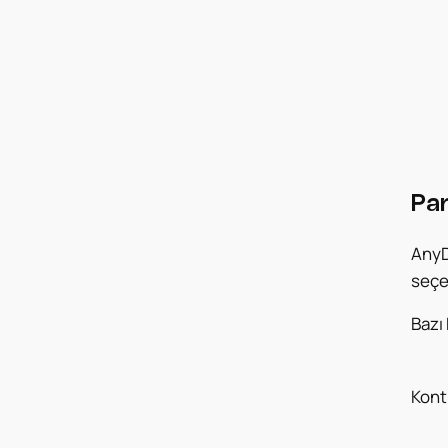
Pan
AnyDe
seçe
Bazı
Kont