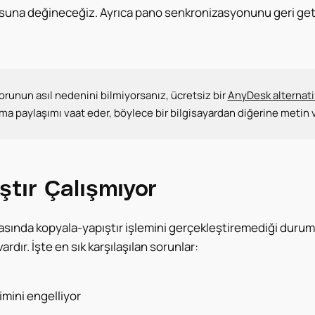
suna değineceğiz. Ayrıca pano senkronizasyonunu geri getir
unun asıl nedenini bilmiyorsanız, ücretsiz bir
AnyDesk alternati
a paylaşımı vaat eder, böylece bir bilgisayardan diğerine metin v
tır Çalışmıyor
ında kopyala-yapıştır işlemini gerçekleştiremediği durumlar
ardır. İşte en sık karşılaşılan sorunlar:
imini engelliyor