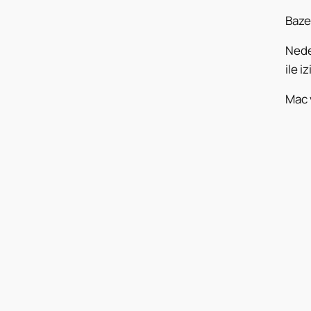
Baze
Neden
ile i
Mac 