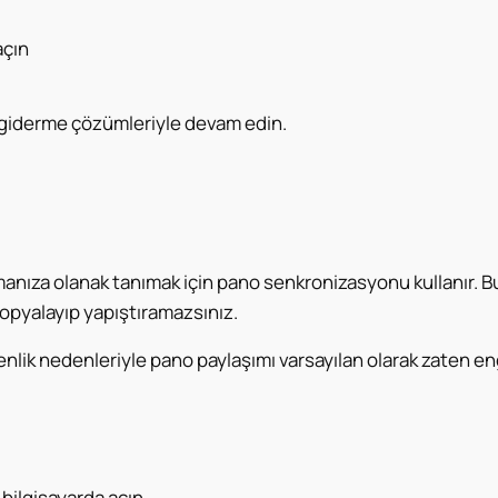
açın
 giderme çözümleriyle devam edin.
manıza olanak tanımak için pano senkronizasyonu kullanır. Bu
kopyalayıp yapıştıramazsınız.
lik nedenleriyle pano paylaşımı varsayılan olarak zaten eng
bilgisayarda açın