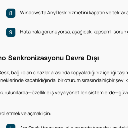
Windows’ta AnyDesk hizmetini kapatın ve tekrar 
Hata hala görünüyorsa, aşağıdaki kapsamlı sorun
o Senkronizasyonu Devre Dışı
sk, bağlı olan cihazlar arasında kopyaladığınız içeriği taşı
neklerinde kapatıldığında, bir oturum sırasında hiçbir şeyi 
 kurulumlarda—özellikle iş veya yönetilen sistemlerde—güven
rol etmek ve açmak için:
AnyDesk’i hem yerel bilgisayarda hem de uzaktaki 