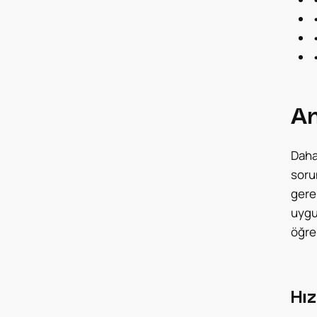
An
Daha 
soru
gerek
uygu
öğre
Hız