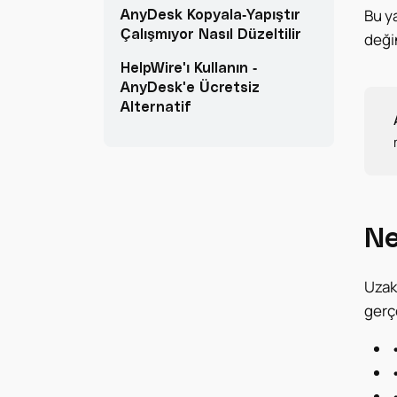
AnyDesk Kopyala-Yapıştır
Bu y
Çalışmıyor Nasıl Düzeltilir
deği
HelpWire'ı Kullanın -
AnyDesk'e Ücretsiz
Alternatif
Ne
Uzak
gerçe