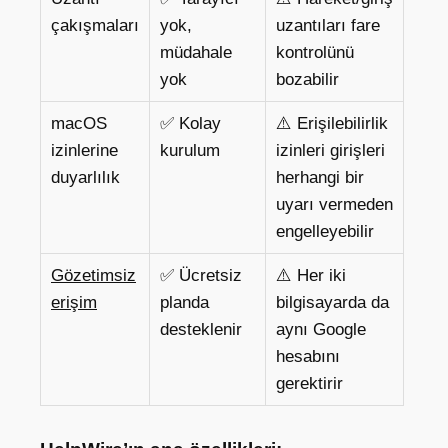
çakışmaları
yok,
uzantıları fare
müdahale
kontrolünü
yok
bozabilir
macOS
✅ Kolay
⚠️ Erişilebilirlik
izinlerine
kurulum
izinleri girişleri
duyarlılık
herhangi bir
uyarı vermeden
engelleyebilir
Gözetimsiz
✅ Ücretsiz
⚠️ Her iki
erişim
planda
bilgisayarda da
desteklenir
aynı Google
hesabını
gerektirir