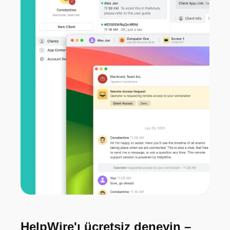
HelpWire'ı ücretsiz deneyin –