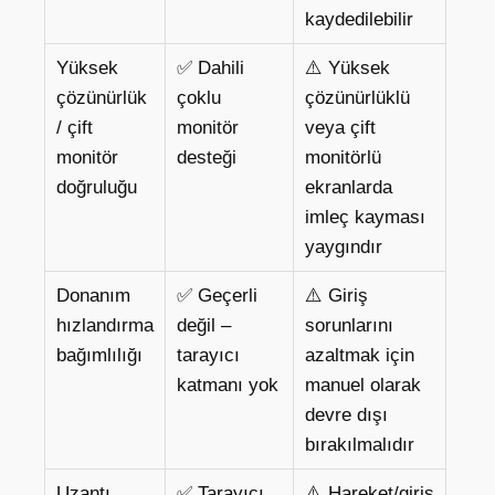
kaydedilebilir
Yüksek
✅ Dahili
⚠️ Yüksek
çözünürlük
çoklu
çözünürlüklü
/ çift
monitör
veya çift
monitör
desteği
monitörlü
doğruluğu
ekranlarda
imleç kayması
yaygındır
Donanım
✅ Geçerli
⚠️ Giriş
hızlandırma
değil –
sorunlarını
bağımlılığı
tarayıcı
azaltmak için
katmanı yok
manuel olarak
devre dışı
bırakılmalıdır
Uzantı
✅ Tarayıcı
⚠️ Hareket/giriş