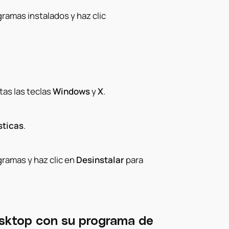
ramas instalados y haz clic
as las teclas
Windows
y
X
.
sticas
.
ramas y haz clic en
Desinstalar
para
esktop con su programa de