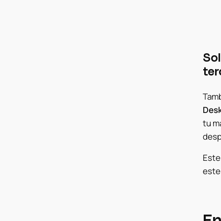
Sol
ter
Tamb
Des
tu m
desp
Este
este
E