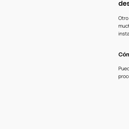
des
Otro
much
insta
Cóm
Pued
proc