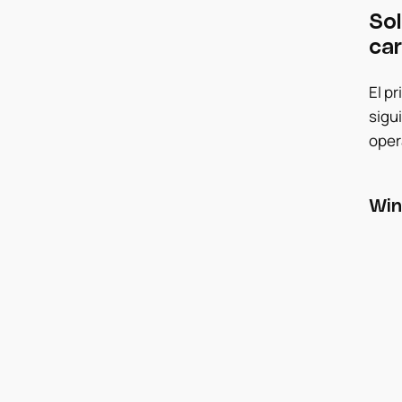
Sol
car
El p
sigu
oper
Win