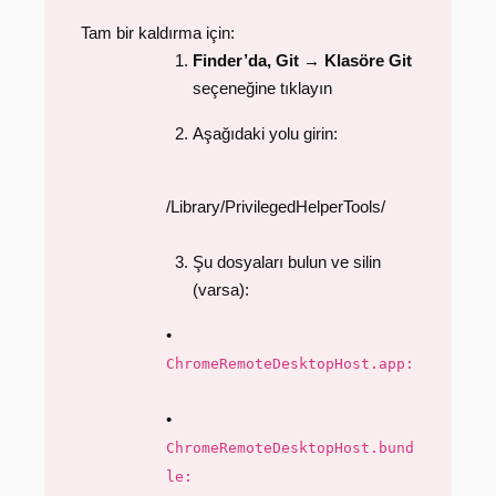
Tam bir kaldırma için:
Finder’da, Git → Klasöre Git
seçeneğine tıklayın
Aşağıdaki yolu girin:
/Library/PrivilegedHelperTools/
Şu dosyaları bulun ve silin
(varsa):
•
ChromeRemoteDesktopHost.app:
•
ChromeRemoteDesktopHost.bund
le: