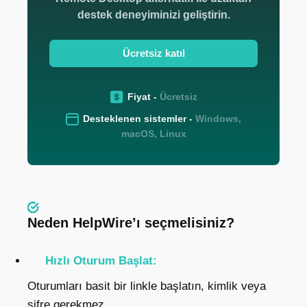
destek deneyiminizi geliştirin.
Ücretsiz katıl
Fiyat -
Ücretsiz
Desteklenen sistemler -
Windows,
macOS, Linux
Neden HelpWire’ı seçmelisiniz?
Hızlı Oturum Başlat:
Oturumları basit bir linkle başlatın, kimlik veya
şifre gerekmez.