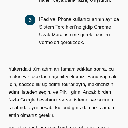
haneli veya daha fazla) oluşturun.
iPad ve iPhone kullanıcılarının ayrıca
Sistem Tercihleri’ne gidip Chrome
Uzak Masaüstü’ne gerekli izinleri
vermeleri gerekecek.
Yukarıdaki tüm adımları tamamladıktan sonra, bu
makineye
uzaktan erişebileceksiniz.
Bunu yapmak
için, sadece ilk üç adımı tekrarlayın, makinenizin
adını listeden seçin
,
ve PIN’i girin. Ancak birden
fazla
G
oogle hesabınız varsa, istemci ve sunucu
tarafında aynı hesabı kullandığınızdan her zaman
emin olmanız gerekir.
Burada yanıtlanmamış başka sorularınız varsa,