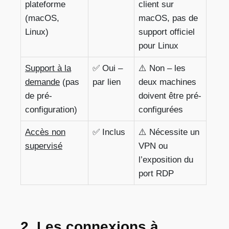
plateforme
client sur
(macOS,
macOS, pas de
Linux)
support officiel
pour Linux
Support à la
✅ Oui –
⚠️ Non – les
demande
(pas
par lien
deux machines
de pré-
doivent être pré-
configuration)
configurées
Accès non
✅ Inclus
⚠️ Nécessite un
supervisé
VPN ou
l’exposition du
port RDP
2. Les connexions à