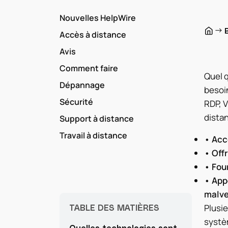
Nouvelles HelpWire
→
Accès à distance
Avis
Comment faire
Quel q
Dépannage
besoin
Sécurité
RDP, 
distan
Support à distance
Travail à distance
• Acc
• Off
• Fou
• Appo
malve
Plusie
TABLE DES MATIÈRES
systè
Quelles technologies sont