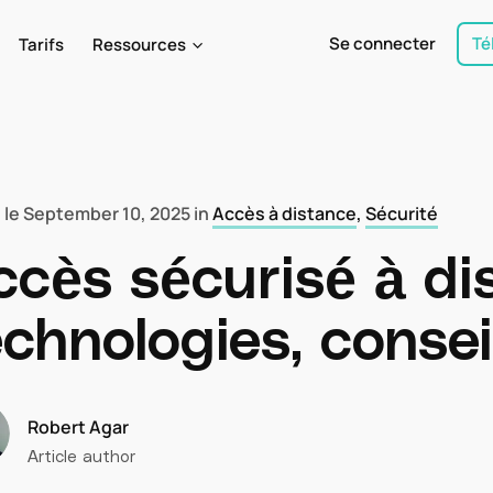
Se connecter
Té
Tarifs
Ressources
 le
September 10, 2025
in
Accès à distance
,
Sécurité
ccès sécurisé à di
echnologies, consei
Robert Agar
Article author