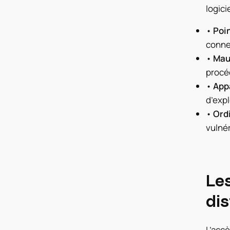
logici
•
Poin
connec
•
Mauv
procéd
•
Appa
d’expl
•
Ordi
vulnér
Les
di
L’accè