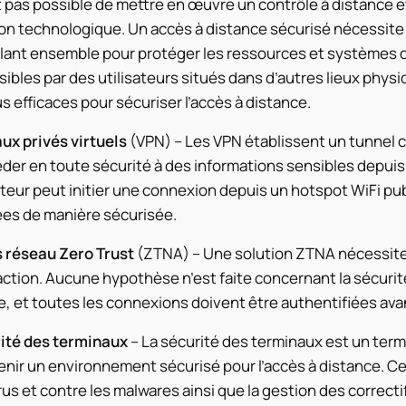
st pas possible de mettre en œuvre un contrôle à distance 
on technologique. Un accès à distance sécurisé nécessite 
llant ensemble pour protéger les ressources et systèmes d
ibles par des utilisateurs situés dans d’autres lieux phy
us efficaces pour sécuriser l’accès à distance.
ux privés virtuels
(VPN) – Les VPN établissent un tunnel c
der en toute sécurité à des informations sensibles depuis
ateur peut initier une connexion depuis un hotspot WiFi pub
es de manière sécurisée.
 réseau Zero Trust
(ZTNA) –
Une solution ZTNA nécessite
action. Aucune hypothèse n’est faite concernant la sécuri
e
,
et toutes les connexions doivent être authentifiées ava
ité des terminaux
– La sécurité des terminaux est un terme
nir un environnement sécurisé pour l’accès à distance. Cela
rus et contre les malwares ainsi que la gestion des correcti