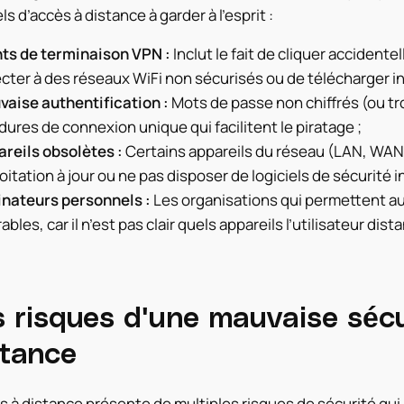
els d’accès à distance à garder à l’esprit :
ts de terminaison VPN :
Inclut le fait de cliquer accident
ter à des réseaux WiFi non sécurisés ou de télécharger inv
aise authentification :
Mots de passe non chiffrés (ou tro
ures de connexion unique qui facilitent le piratage ;
reils obsolètes :
Certains appareils du réseau (LAN, WAN,
oitation à jour ou ne pas disposer de logiciels de sécurité in
nateurs personnels :
Les organisations qui permettent aux
ables, car il n’est pas clair quels appareils l’utilisateur dista
 risques d'une mauvaise sécu
stance
s à distance présente de multiples risques de sécurité qui