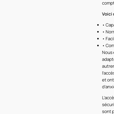
compt
Voici
• Capa
• Nor
• Facil
• Comm
Nous e
adapté
autre
l’accè
et ont
d’anxi
L’accè
sécuri
sont 