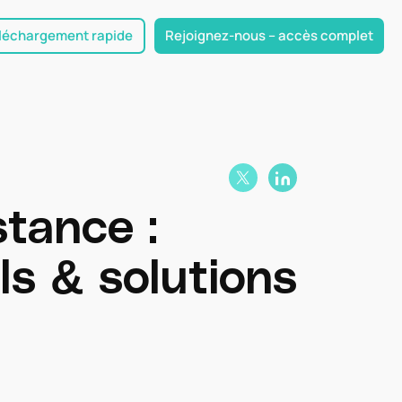
léchargement rapide
Rejoignez-nous – accès complet
stance :
ls & solutions