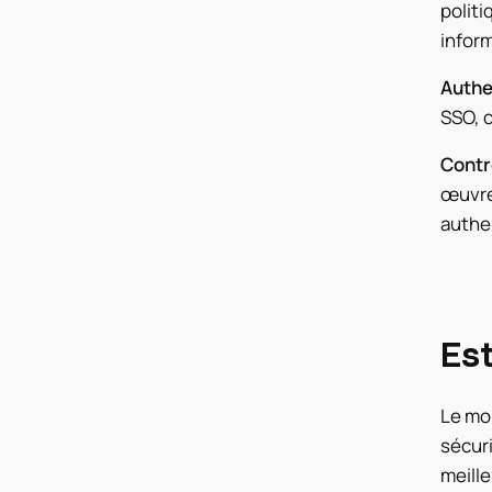
politi
inform
Authe
SSO, c
Contr
œuvre 
authen
Est
Le mo
sécuri
meille