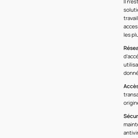
Il n’e
soluti
travai
access
les pl
Résea
d’accé
utilis
donné
Accès
trans
origin
Sécur
mainte
antivi