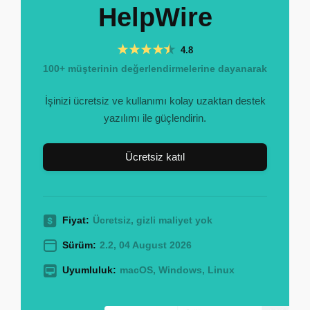
HelpWire
4.8
100+ müşterinin değerlendirmelerine dayanarak
İşinizi ücretsiz ve kullanımı kolay uzaktan destek
yazılımı ile güçlendirin.
Ücretsiz katıl
Fiyat:
Ücretsiz, gizli maliyet yok
Sürüm:
2.2, 04 August 2026
Uyumluluk:
macOS, Windows, Linux