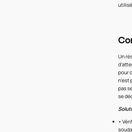
utilis
Con
Un ré
d’atte
pour d
n’est 
pas s
se dé
Soluti
• Véri
soudai