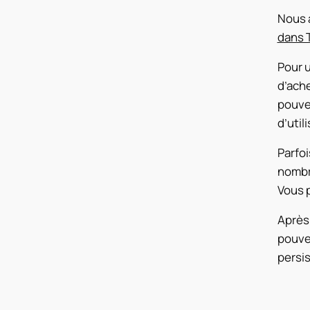
Nous a
dans 
Pour u
d’ache
pouve
d’util
Parfoi
nombre
Vous 
Après 
pouvez
persis