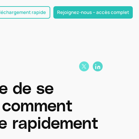
léchargement rapide
Rejoignez-nous – accès complet
e de se
i comment
me rapidement