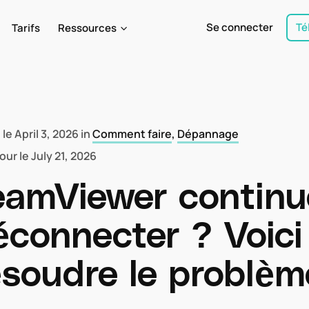
Se connecter
Té
Tarifs
Ressources
 le
April 3, 2026
in
Comment faire
,
Dépannage
jour le
July 21, 2026
eamViewer continu
éconnecter ? Voic
ésoudre le problè