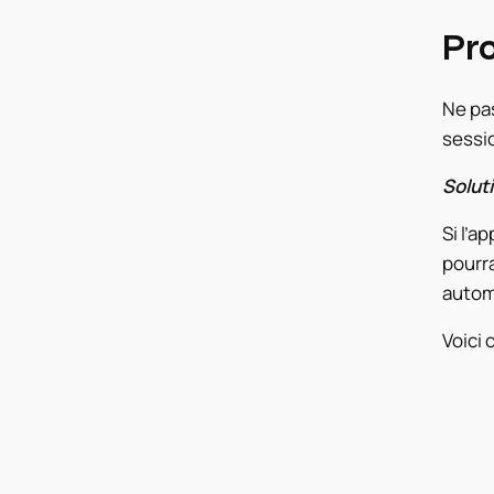
Pro
Ne pas
sessi
Soluti
Si l’a
pourra
autom
Voici c