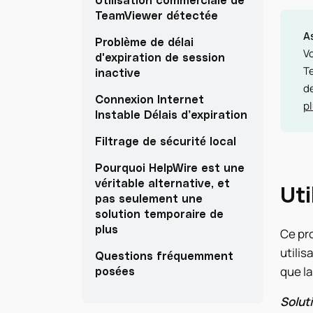
TeamViewer détectée
As
Problème de délai
Vo
d'expiration de session
T
inactive
de
Connexion Internet
p
Instable Délais d’expiration
Filtrage de sécurité local
Pourquoi HelpWire est une
véritable alternative, et
Ut
pas seulement une
solution temporaire de
plus
Ce pro
utilis
Questions fréquemment
que la
posées
Soluti