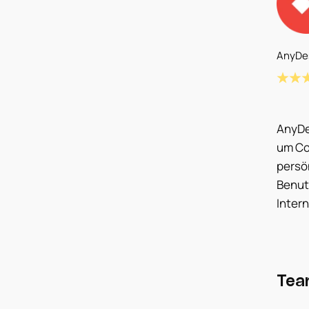
AnyDes
AnyDe
um Co
persö
Benut
Intern
Tea