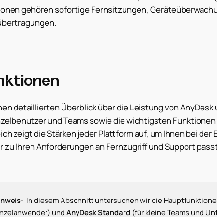
ionen gehören sofortige Fernsitzungen, Geräteüberwach
übertragungen.
nktionen
nen detaillierten Überblick über die Leistung von AnyDes
nzelbenutzer und Teams sowie die wichtigsten Funktionen a
ich zeigt die Stärken jeder Plattform auf, um Ihnen bei de
r zu Ihren Anforderungen an Fernzugriff und Support passt
inweis:
In diesem Abschnitt untersuchen wir die Hauptfunktione
inzelanwender) und
AnyDesk Standard
(für kleine Teams und U