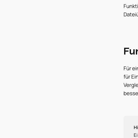
Funkt
Datei
Fu
Für ei
für Ei
Vergle
besse
H
E