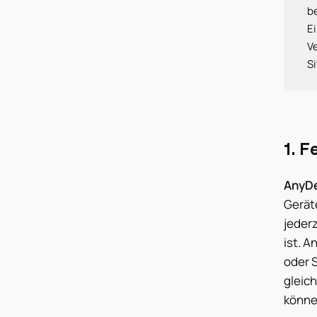
b
E
V
Si
1. F
AnyD
Geräte
jeder
ist. 
oder S
gleic
könne