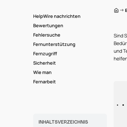
→
HelpWire nachrichten
Bewertungen
Fehlersuche
Sind S
Bedürf
Fernunterstützung
und Te
Fernzugriff
helfen
Sicherheit
Wie man
Fernarbeit
INHALTSVERZEICHNIS