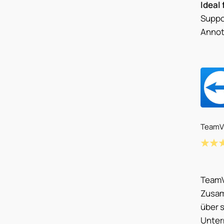
Ideal 
Suppo
Annot
TeamVi
TeamV
Zusam
über 
Unter