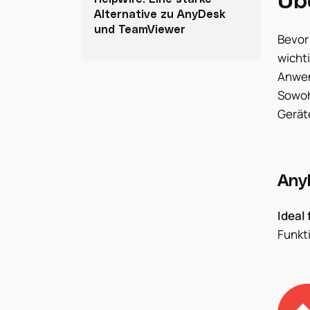
Alternative zu AnyDesk
und TeamViewer
Bevor 
wichti
Anwen
Sowoh
Gerät
Any
Ideal 
Funkt