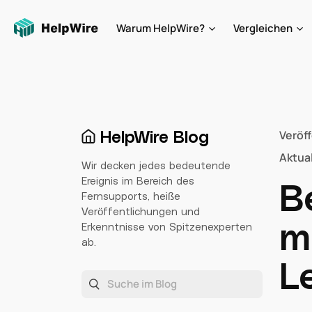
Warum HelpWire?
Vergleichen
HelpWire Blog
Veröf
Aktual
Wir decken jedes bedeutende
Ereignis im Bereich des
B
Fernsupports, heiße
Veröffentlichungen und
m
Erkenntnisse von Spitzenexperten
ab.
L