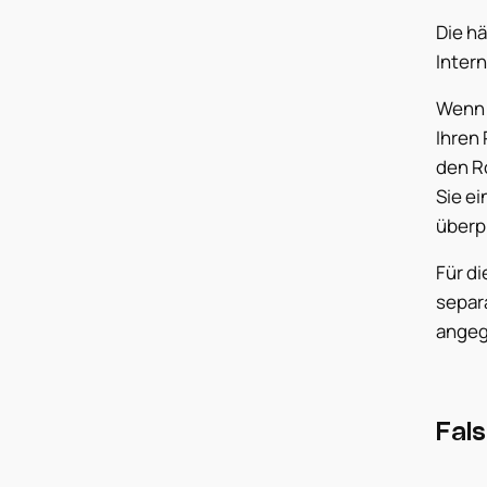
Die h
Inter
Wenn 
Ihren 
den R
Sie ei
überpr
Für di
separa
angeg
Fals