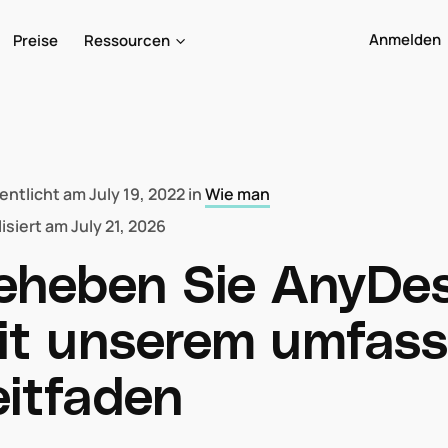
Anmelden
Preise
Ressourcen
fentlicht am
July 19, 2022
in
Wie man
isiert am
July 21, 2026
eheben Sie AnyDe
it unserem umfas
eitfaden