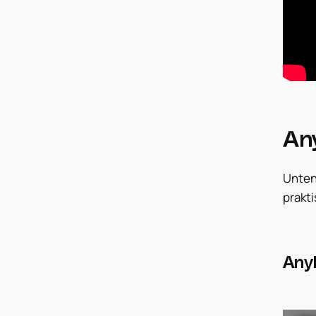
An
Unten
prakt
Any