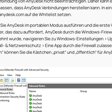
rbindung von AnyDesk nicht beeinträchtigen. Daher kann es
assen, dass AnyDesk Verbindungen herstellen kann. In ein
anydesk.com auf die Whitelist setzen.
Sie AnyDesk im portablen Modus ausführen und die erste V
er, das dazu auffordert, AnyDesk durch die Windows-Firew
ehnt wurde, navigieren Sie zu Windows-Einstellungen > Up
ll- & Netzwerkschutz > Eine App durch die Firewall zulasse
“ können Sie die Kästchen „privat“ und „öffentlich“ für An