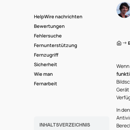
HelpWire nachrichten
Bewertungen
Fehlersuche
→
Fernunterstützung
Fernzugriff
Sicherheit
Wenn 
funkt
Wie man
Bilds
Fernarbeit
Gerät 
Verfü
In den
Antiv
INHALTSVERZEICHNIS
Berech