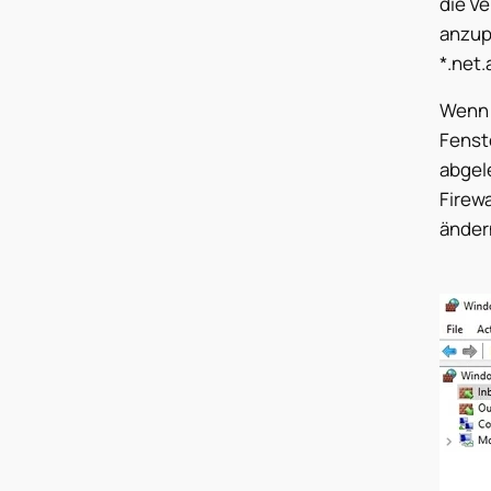
die Ve
anzup
*.net.
Wenn 
Fenst
abgel
Firewa
ändern